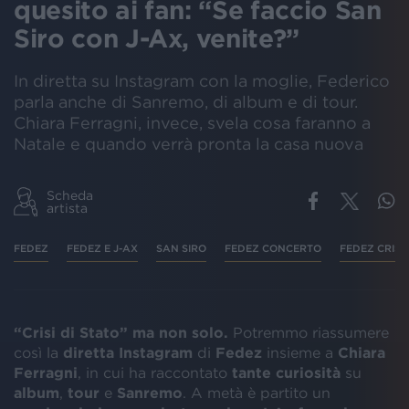
quesito ai fan: “Se faccio San
Siro con J-Ax, venite?”
In diretta su Instagram con la moglie, Federico
parla anche di Sanremo, di album e di tour.
Chiara Ferragni, invece, svela cosa faranno a
Natale e quando verrà pronta la casa nuova
Scheda
artista
FEDEZ
FEDEZ E J-AX
SAN SIRO
FEDEZ CONCERTO
FEDEZ CRISI 
“Crisi di Stato” ma non solo.
Potremmo riassumere
così la
diretta Instagram
di
Fedez
insieme a
Chiara
Ferragni
, in cui ha raccontato
tante curiosità
su
album
,
tour
e
Sanremo
. A metà è partito un