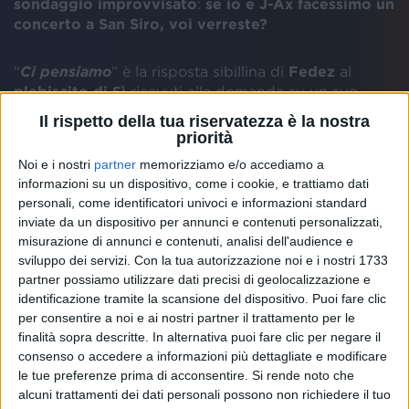
sondaggio improvvisato
:
se io e J-Ax facessimo un
concerto a San Siro, voi verreste?
“
Ci pensiamo
” è la risposta sibillina di
Fedez
al
plebiscito di Sì
ricevuti alla domanda su un suo
possibile live estivo con
J-Ax
allo stadio di
Milano
.
Il rispetto della tua riservatezza è la nostra
Altrettanti dubbi ha lasciato anche la sua incertezza
priorità
sul fatto se canterà o meno a
Sanremo 2023
, dove la
Noi e i nostri
partner
memorizziamo e/o accediamo a
moglie sarà la conduttrice della prima e ultima serata.
informazioni su un dispositivo, come i cookie, e trattiamo dati
personali, come identificatori univoci e informazioni standard
Di certo siamo alla vigilia dell’uscita di “
Crisi di
inviate da un dispositivo per annunci e contenuti personalizzati,
Stato
”, la
nuova canzone
di
Fedez
che arriva dopo il
misurazione di annunci e contenuti, analisi dell'audience e
duetto con
Salmo
in “
Viola
”. Il brano, prodotto da
sviluppo dei servizi.
Con la tua autorizzazione noi e i nostri 1733
Simonetta
, entra con dolcezza esplodendo in un
partner possiamo utilizzare dati precisi di geolocalizzazione e
identificazione tramite la scansione del dispositivo. Puoi fare clic
ritornello frenetico e travolgente, in grado di
per consentire a noi e ai nostri partner il trattamento per le
trasmettere tutto l’amore che l’artista ha riversato nel
finalità sopra descritte. In alternativa puoi fare clic per negare il
testo, per entrare in contatto con il suo pubblico di
consenso o accedere a informazioni più dettagliate e modificare
sempre e non solo.
le tue preferenze prima di acconsentire.
Si rende noto che
alcuni trattamenti dei dati personali possono non richiedere il tuo