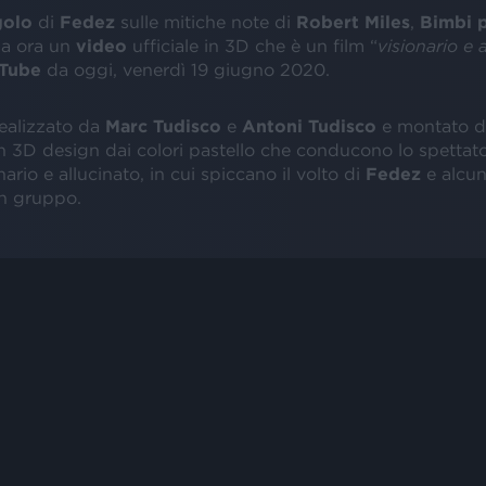
golo
di
Fedez
sulle mitiche note di
Robert Miles
,
Bimbi p
ha ora un
video
ufficiale in 3D che è un film “
visionario e 
Tube
da oggi, venerdì 19 giugno 2020.
 realizzato da
Marc Tudisco
e
Antoni Tudisco
e montato d
n 3D design dai colori pastello che conducono lo spettato
nario e allucinato, in cui spiccano il volto di
Fedez
e alcun
in gruppo.