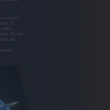
o singolo
ltre 1,3
 stato
oltre 78 mila
irsi allo
e della