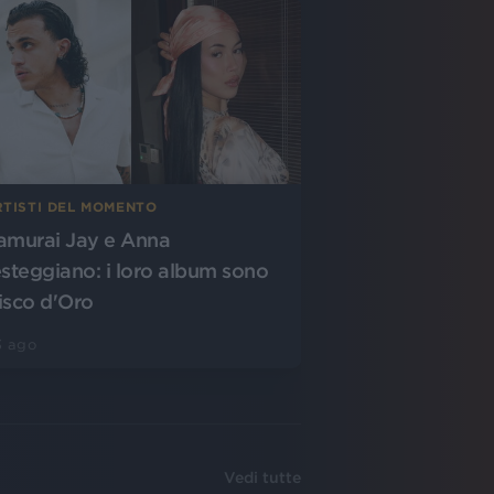
RTISTI DEL MOMENTO
amurai Jay e Anna
esteggiano: i loro album sono
isco d'Oro
3 ago
Vedi tutte