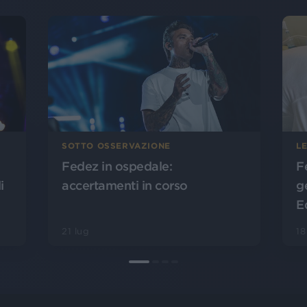
SOTTO OSSERVAZIONE
L
Fedez in ospedale:
F
i
accertamenti in corso
ge
E
21 lug
18