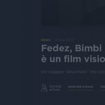
19 giu 2020
NEWS
Fedez, Bimbi p
è un film visi
Un viaggio “allucinato” tra color
Scheda
BIMBI PER STRADA
FE
artista