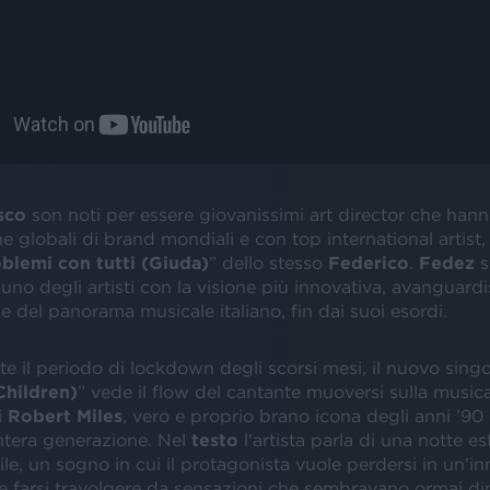
sco
son noti per essere giovanissimi art director che hann
 globali di brand mondiali e con top international artist, 
blemi con tutti (Giuda)
” dello stesso
Federico
.
Fedez
s
no degli artisti con la visione più innovativa, avanguardi
 del panorama musicale italiano, fin dai suoi esordi.
te il periodo di lockdown degli scorsi mesi, il nuovo singo
Children)
” vede il flow del cantante muoversi sulla musica
i
Robert
Miles
, vero e proprio brano icona degli anni ’90
ntera generazione. Nel
testo
l'artista parla di una notte es
le, un sogno in cui il protagonista vuole perdersi in un'i
 farsi travolgere da sensazioni che sembravano ormai di