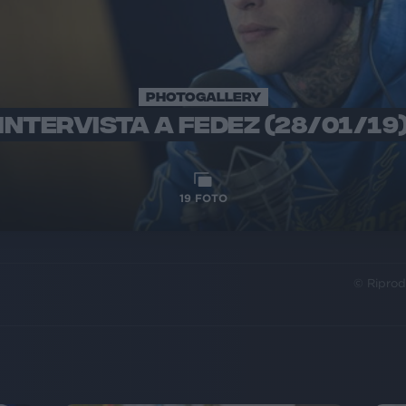
PHOTOGALLERY
INTERVISTA A FEDEZ (28/01/19
19
FOTO
© Riprod