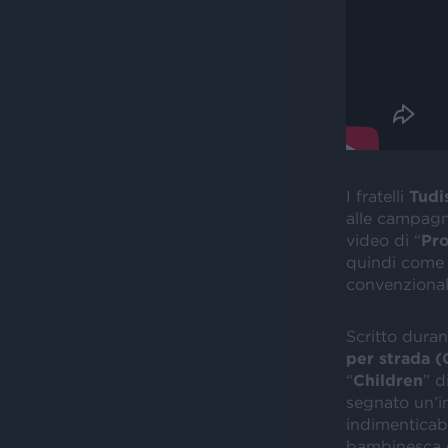
I fratelli
Tudi
alle campagne
video di “
Pro
quindi come u
convenzionale
Scritto duran
per strada (
“
Children
” d
segnato un’i
indimenticabi
bambinesca e