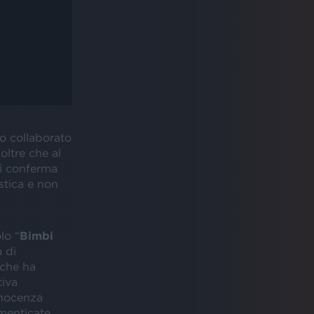
o collaborato
oltre che al
i conferma
stica e non
lo “
Bimbi
 di
 che ha
tiva
nnocenza
menticate