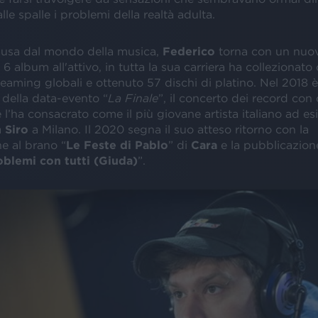
alle spalle i problemi della realtà adulta.
usa dal mondo della musica,
Federico
torna con un nuov
 6 album all'attivo, in tutta la sua carriera ha collezionato o
treaming globali e ottenuto 57 dischi di platino. Nel 2018 è
 della data-evento “
La Finale
”, il concerto dei record con 
l’ha consacrato come il più giovane artista italiano ad esib
 Siro
a Milano. Il 2020 segna il suo atteso ritorno con la
e al brano “
Le Feste di Pablo
” di
Cara
e la pubblicazion
oblemi con tutti (Giuda)
”.