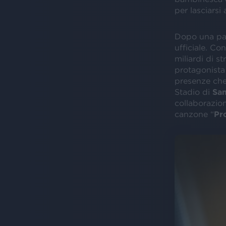
per lasciarsi 
Dopo una pa
ufficiale. Con
miliardi di s
protagonista
presenze che 
Stadio di
San
collaborazion
canzone “
Pr