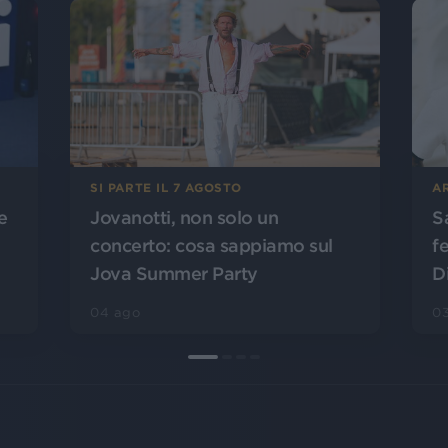
SI PARTE IL 7 AGOSTO
A
Jovanotti, non solo un
S
e
concerto: cosa sappiamo sul
f
Jova Summer Party
D
04 ago
0