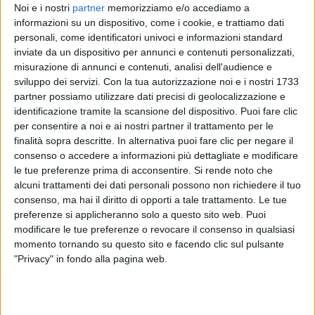
Noi e i nostri
partner
memorizziamo e/o accediamo a
informazioni su un dispositivo, come i cookie, e trattiamo dati
personali, come identificatori univoci e informazioni standard
La Camba ha raccontato: “'
Facci Caso' è una
inviate da un dispositivo per annunci e contenuti personalizzati,
canzone dirompente, mi ha svegliata di notte, in
misurazione di annunci e contenuti, analisi dell'audience e
pieno lockdown, ed era già completa, finita, come se
sviluppo dei servizi.
Con la tua autorizzazione noi e i nostri 1733
fosse sempre esistita. In un momento in cui tutto era
partner possiamo utilizzare dati precisi di geolocalizzazione e
forzatamente fermo, il mio inconscio scalpitava di
identificazione tramite la scansione del dispositivo. Puoi fare clic
vita, di tutte le vite che non avevo vissuto, di quelle
per consentire a noi e ai nostri partner il trattamento per le
che mi hanno migliorata anche solo avendole
finalità sopra descritte. In alternativa puoi fare clic per negare il
immaginate. Rappresenta la voglia di andare avanti,
consenso o accedere a informazioni più dettagliate e modificare
di vincere le paure
”. Ha quindi aggiunto: “
È la carica
le tue preferenze prima di acconsentire.
Si rende noto che
emotiva, l’energia, la passione di chi si rimette in
alcuni trattamenti dei dati personali possono non richiedere il tuo
gioco lasciando il proprio bagaglio alle spalle,
consenso, ma hai il diritto di opporti a tale trattamento. Le tue
semplicemente per essere felice e… farci caso
”.
preferenze si applicheranno solo a questo sito web. Puoi
modificare le tue preferenze o revocare il consenso in qualsiasi
Federica Camba
è nata a
Roma
e cresciuta a
momento tornando su questo sito e facendo clic sul pulsante
Cagliari
. Appassionata di scrittura sin da piccola,
"Privacy" in fondo alla pagina web.
dalle poesie ai romanzi, ha deciso di unire la sua
passione per la parola a quella per il canto. Il suo
percorso artistico è iniziato nel 2000, da autrice.