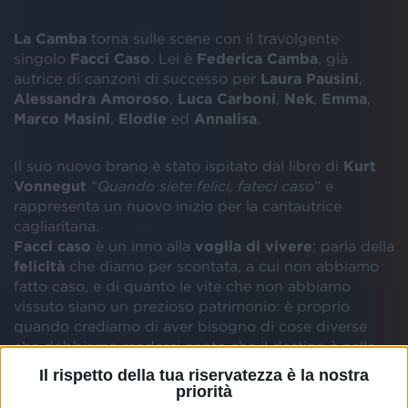
La Camba
torna sulle scene con il travolgente
singolo
Facci Caso
. Lei è
Federica Camba
, già
autrice di canzoni di successo per
Laura Pausini
,
Alessandra Amoroso
,
Luca Carboni
,
Nek
,
Emma
,
Marco Masini
,
Elodie
ed
Annalisa
.
Il suo nuovo brano è stato ispitato dal libro di
Kurt
Vonnegut
“
Quando siete felici, fateci caso
” e
rappresenta un nuovo inizio per la cantautrice
cagliaritana.
Facci caso
è un inno alla
voglia di vivere
; parla della
felicità
che diamo per scontata, a cui non abbiamo
fatto caso, e di quanto le vite che non abbiamo
vissuto siano un prezioso patrimonio: è proprio
quando crediamo di aver bisogno di cose diverse
che dobbiamo renderci conto che il destino è nelle
nostre mani, quando tutto sembra finire, è allora che
Il rispetto della tua riservatezza è la nostra
la vita ricomincia.
priorità