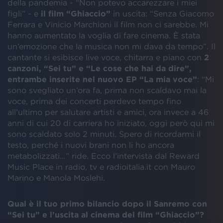
della pandemia - “Non potevo accarezzare i miei
figli” - e
il film “Ghiaccio”
in uscita: “Senza Giacomo
Ferrara e Vinicio Marchioni il film non ci sarebbe. Mi
hanno aumentato la voglia di fare cinema. È stata
un’emozione che la musica non mi dava da tempo”. Il
cantante si esibisce live voce, chitarra e piano con
2
canzoni, “Sei tu” e “Le cose che hai da dire”,
entrambe inserite nel nuovo EP “La mia voce”
: “Mi
sono svegliato un’ora fa, prima non scaldavo mai la
voce, prima dei concerti perdevo tempo fino
all’ultimo per salutare artisti e amici, ora invece a 46
anni di cui 20 di carriera ho iniziato, oggi però qui mi
sono scaldato solo 2 minuti. Spero di ricordarmi il
testo, perché i nuovi brani non li ho ancora
metabolizzati…” ride. Ecco l’intervista dal Reward
Music Place in radio, tv e radioitalia.it con Mauro
Marino e Manola Moslehi.
Qual è il tuo primo bilancio dopo il Sanremo con
“Sei tu” e l’uscita al cinema del film “Ghiaccio”?