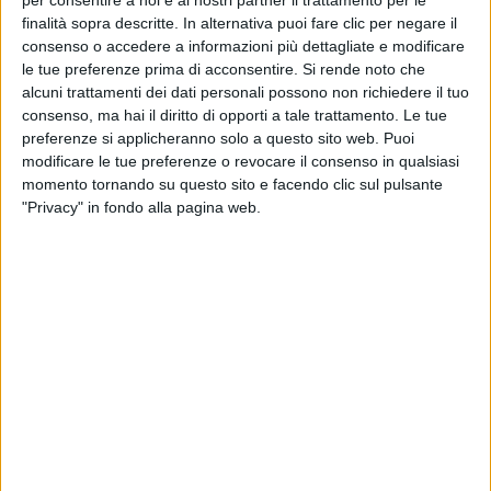
finalità sopra descritte. In alternativa puoi fare clic per negare il
consenso o accedere a informazioni più dettagliate e modificare
INTERVISTA A FABRIZIO MORO
le tue preferenze prima di acconsentire.
Si rende noto che
alcuni trattamenti dei dati personali possono non richiedere il tuo
(16/02/2022)
consenso, ma hai il diritto di opporti a tale trattamento. Le tue
preferenze si applicheranno solo a questo sito web. Puoi
modificare le tue preferenze o revocare il consenso in qualsiasi
momento tornando su questo sito e facendo clic sul pulsante
"Privacy" in fondo alla pagina web.
Com’è stato lavorare con questi grandi attori?
Non ho mai visto una dedizione al lavoro come
quella. Giacomo Ferrara in “Suburra” era molto
magro, per il film si è preparato con il campione di
pugilato Giovanni De Carolis e ha avuto una
trasformazione incredibile. Anche Vinicio. Sono due
ragazzi straordinari, mi hanno aumentato la voglia di
fare cinema. Vedere i personaggi che hai immaginato
concretizzarsi davanti a te è un sogno:
rappresentano due campioni nella vita e sul ring.
Inizialmente il film durava 2 ore e mezza, abbiamo