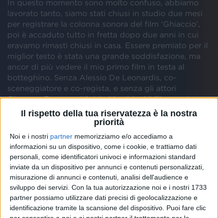
In questo momento sono molto confuso, abbiamo
lavorato tanto, siamo stati chiusi in studio due mesi
per registrare la colonna sonora del film ‘Ghiaccio’,
poi è accaduto tutto in fretta dopo due anni in cui
eravamo rimasti chiusi in casa. Essere premiato per il
miglior testo è stata una grande soddisfazione, ma
ancor di più vedere il mio primo film in testa al
botteghino. Senza Alessio De Leonardis, co-
sceneggiatore e co-regista, e senza gli attori
Giacomo Ferrara e Vinicio Marchioni il film oggi non
sarebbe così. È successo tutto in tempi record.
Il rispetto della tua riservatezza è la nostra
Abbiamo scritto la sceneggiatura in un mese e in
priorità
pochissimo tempo è partito tutto, dalla produzione
Noi e i nostri
partner
memorizziamo e/o accediamo a
alla distribuzione ai casting, nel cinema non succede
informazioni su un dispositivo, come i cookie, e trattiamo dati
mai
personali, come identificatori univoci e informazioni standard
inviate da un dispositivo per annunci e contenuti personalizzati,
misurazione di annunci e contenuti, analisi dell'audience e
sviluppo dei servizi.
Con la tua autorizzazione noi e i nostri 1733
partner possiamo utilizzare dati precisi di geolocalizzazione e
identificazione tramite la scansione del dispositivo. Puoi fare clic
per consentire a noi e ai nostri partner il trattamento per le