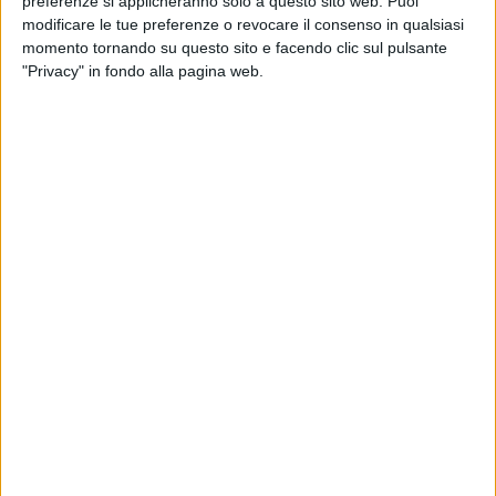
preferenze si applicheranno solo a questo sito web. Puoi
modificare le tue preferenze o revocare il consenso in qualsiasi
momento tornando su questo sito e facendo clic sul pulsante
"Privacy" in fondo alla pagina web.
Visualizza questo post su Instagram
Un post condiviso da Fabri Fibra (@fabri_fibra)