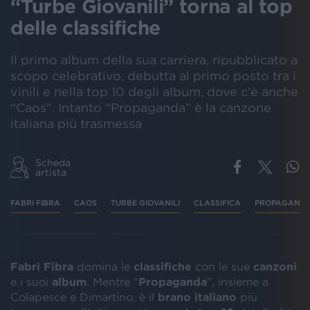
“Turbe Giovanili” torna al top
delle classifiche
Il primo album della sua carriera, ripubblicato a
scopo celebrativo, debutta al primo posto tra i
vinili e nella top 10 degli album, dove c’è anche
“Caos”. Intanto “Propaganda” è la canzone
italiana più trasmessa
Scheda
artista
FABRI FIBRA
CAOS
TURBE GIOVANILI
CLASSIFICA
PROPAGAND
Fabri Fibra
domina le
classifiche
con le sue
canzoni
e i suoi
album
. Mentre “
Propaganda
”, insieme a
Colapesce e Dimartino, è il
brano italiano
più