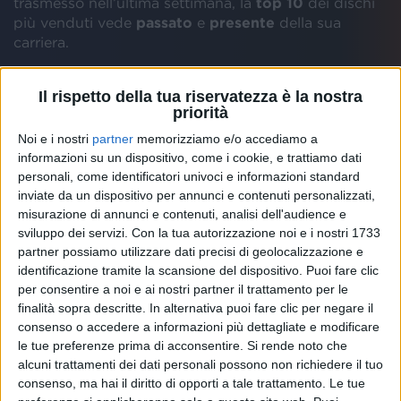
trasmesso nell’ultima settimana, la
top 10
dei dischi
più venduti vede
passato
e
presente
della sua
carriera.
Tra i primi posti della classifica diffusa ogni
Il rispetto della tua riservatezza è la nostra
settimana dalla
FIMI
, infatti, troviamo sia il
primo
che
priorità
l’
ultimo album
di Fabri Fibra: “
Turbe Giovanili
”,
Noi e i nostri
partner
memorizziamo e/o accediamo a
ripubblicato venerdì 6 maggio per celebrare i
20
informazioni su un dispositivo, come i cookie, e trattiamo dati
anni
dalla sua uscita, è in
sesta posizione
, seguito
personali, come identificatori univoci e informazioni standard
proprio da “
Caos
”, il lavoro più recente che invece ha
inviate da un dispositivo per annunci e contenuti personalizzati,
segnato il
ritorno
del rapper in questo 2022. Il
misurazione di annunci e contenuti, analisi dell'audience e
primo disco
della sua carriera, riproposto oggi in
sviluppo dei servizi.
Con la tua autorizzazione noi e i nostri 1733
versione CD, vinile e deluxe, è inoltre
in vetta ai vinili
partner possiamo utilizzare dati precisi di geolocalizzazione e
più acquistati dell’ultima settimana.
identificazione tramite la scansione del dispositivo. Puoi fare clic
per consentire a noi e ai nostri partner il trattamento per le
finalità sopra descritte. In alternativa puoi fare clic per negare il
consenso o accedere a informazioni più dettagliate e modificare
le tue preferenze prima di acconsentire.
Si rende noto che
alcuni trattamenti dei dati personali possono non richiedere il tuo
consenso, ma hai il diritto di opporti a tale trattamento. Le tue