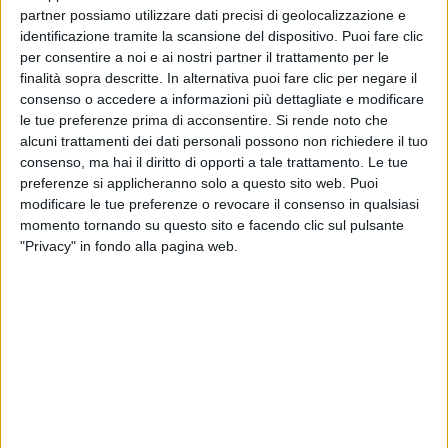
partner possiamo utilizzare dati precisi di geolocalizzazione e
quando sono da solo e tranquillo, mi piace anche
identificazione tramite la scansione del dispositivo. Puoi fare clic
ascoltare la musica classica e i brani di Ludovico
per consentire a noi e ai nostri partner il trattamento per le
Einaudi. Quando vado in pullman verso la partita,
finalità sopra descritte. In alternativa puoi fare clic per negare il
invece, mi suono la carica con brani totalmente
consenso o accedere a informazioni più dettagliate e modificare
diversi
”.
le tue preferenze prima di acconsentire.
Si rende noto che
alcuni trattamenti dei dati personali possono non richiedere il tuo
consenso, ma hai il diritto di opporti a tale trattamento. Le tue
preferenze si applicheranno solo a questo sito web. Puoi
modificare le tue preferenze o revocare il consenso in qualsiasi
momento tornando su questo sito e facendo clic sul pulsante
"Privacy" in fondo alla pagina web.
EURO 2012, MARCHISIO: DAL RELAX CON
EINAUDI ALLA FESTA CON CLAUDIA MORI