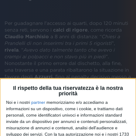
Per guadagnare l'accesso ai quarti, dopo 120 minuti
senza reti, servono i
calci di rigore
, come ricorda
Claudio Marchisio
a 8 anni di distanza: “
Chiesi a
Prandelli di non inserirmi tra i primi 5 rigoristi
”,
rivela
. “
Avevo dato talmente tanto che avevo i
crampi ai polpacci e non stavo più in piedi
”.
Nonostante il primo errore dal dischetto, alla fine,
una traversa e una parata ribaltarono la situazione in
favore degli
Azzurri
, fino al penalty decisivo messo a
segno da
Diamanti
.
Il rispetto della tua riservatezza è la nostra
priorità
Noi e i nostri
partner
memorizziamo e/o accediamo a
Per l'occasione, l'ex centrocampista ha anche
informazioni su un dispositivo, come i cookie, e trattiamo dati
spiegato come si rifugia nella
musica
durante le
personali, come identificatori univoci e informazioni standard
manifestazioni di questo tipo. A seconda che serva
inviate da un dispositivo per annunci e contenuti personalizzati,
tranquillità
o
carica
prima di una partita, Claudio
misurazione di annunci e contenuti, analisi dell'audience e
sviluppo dei servizi.
Con la tua autorizzazione noi e i nostri 1733
tende a cambiare spesso
genere
: “
In camera,