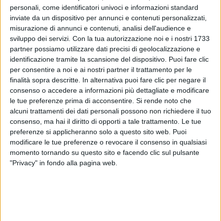
Italia Tv
va in onda il suo
primo RADIO ITALIA
personali, come identificatori univoci e informazioni standard
LIVE
;
sabato 18
, il suo ultimo album
Io non ho paura
inviate da un dispositivo per annunci e contenuti personalizzati,
compirà
un anno
;
mercoledì 29
, lui festeggerà
30
misurazione di annunci e contenuti, analisi dell'audience e
anni
.
sviluppo dei servizi.
Con la tua autorizzazione noi e i nostri 1733
partner possiamo utilizzare dati precisi di geolocalizzazione e
identificazione tramite la scansione del dispositivo. Puoi fare clic
A proposito del raggiungimento di questa "soglia",
per consentire a noi e ai nostri partner il trattamento per le
nella
videointervista #atupertu
,
Ernia
ha smentito
finalità sopra descritte. In alternativa puoi fare clic per negare il
la
scienza
, secondo cui il
decadimento
mentale e
consenso o accedere a informazioni più dettagliate e modificare
fisico inizia proprio
dai 30 anni
. “
È cominciato da un
le tue preferenze prima di acconsentire.
Si rende noto che
pezzo, per quanto mi riguarda, specialmente dalla
alcuni trattamenti dei dati personali possono non richiedere il tuo
parte mentale
”, ha infatti detto. Non ha invece notato
consenso, ma hai il diritto di opporti a tale trattamento. Le tue
alcun cambiamento dal punto di vista
fisico
.
preferenze si applicheranno solo a questo sito web. Puoi
modificare le tue preferenze o revocare il consenso in qualsiasi
Rimanendo in tema di
anniversari
, la prossima
momento tornando su questo sito e facendo clic sul pulsante
settimana,
Ernia
celebrerà l’anno di
Io non ho paura
,
"Privacy" in fondo alla pagina web.
un disco che gli ha fatto raggiungere, all’interno del
suo ambiente, lo status della
maturità
, a suo dire.
Lo scorso maggio, invece, su
Radio Italia
solomusicaitaliana
è approdato il suo singolo con