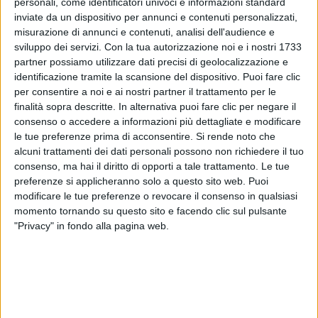
personali, come identificatori univoci e informazioni standard
siamo innamorati persi è una
magia
" ha scritto
inviate da un dispositivo per annunci e contenuti personalizzati,
mamma Valentina, postando diverse
foto
dei primi
misurazione di annunci e contenuti, analisi dell'audience e
momenti trascorsi insieme alla
neonata
.
sviluppo dei servizi.
Con la tua autorizzazione noi e i nostri 1733
partner possiamo utilizzare dati precisi di geolocalizzazione e
identificazione tramite la scansione del dispositivo. Puoi fare clic
per consentire a noi e ai nostri partner il trattamento per le
finalità sopra descritte. In alternativa puoi fare clic per negare il
consenso o accedere a informazioni più dettagliate e modificare
le tue preferenze prima di acconsentire.
Si rende noto che
alcuni trattamenti dei dati personali possono non richiedere il tuo
consenso, ma hai il diritto di opporti a tale trattamento. Le tue
preferenze si applicheranno solo a questo sito web. Puoi
modificare le tue preferenze o revocare il consenso in qualsiasi
momento tornando su questo sito e facendo clic sul pulsante
"Privacy" in fondo alla pagina web.
Visualizza questo post su Instagram