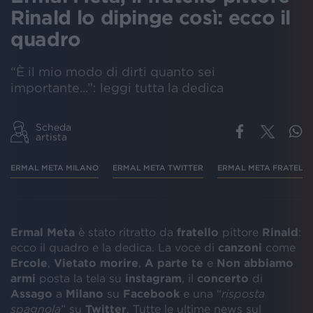
Rinald lo dipinge così: ecco il
quadro
“È il mio modo di dirti quanto sei
importante...”: leggi tutta la dedica
Scheda
artista
ERMAL META MILANO
ERMAL META TWITTER
ERMAL META FRATELL
Ermal Meta
è stato ritratto da
fratello
pittore
Rinald
:
ecco il quadro e la dedica. La voce di
canzoni
come
Ercole
,
Vietato morire
,
A parte te
e
Non abbiamo
armi
posta la tela su
instagram
, il
concerto
di
Assago
a
Milano
su
Facebook
e una “
risposta
spagnola
” su
Twitter
. Tutte le ultime news sul