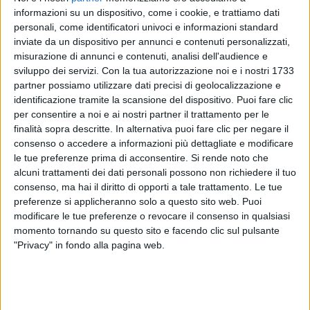
Milano
sabato 20 aprile, nel giorno del suo 38esimo
informazioni su un dispositivo, come i cookie, e trattiamo dati
compleanno:
il live è stato una splendida festa-
personali, come identificatori univoci e informazioni standard
inviate da un dispositivo per annunci e contenuti personalizzati,
spettacolo
.
misurazione di annunci e contenuti, analisi dell'audience e
sviluppo dei servizi.
Con la tua autorizzazione noi e i nostri 1733
partner possiamo utilizzare dati precisi di geolocalizzazione e
Invece su
Twitter
il cantautore ha rassicurato i fan
identificazione tramite la scansione del dispositivo. Puoi fare clic
della Spagna, definiti “lupi” proprio come quelli
per consentire a noi e ai nostri partner il trattamento per le
finalità sopra descritte. In alternativa puoi fare clic per negare il
italiani, che chiedono suoi
concerti
in terra iberica:
consenso o accedere a informazioni più dettagliate e modificare
“
Non ho mai dimenticato i lupi. Inoltre, adoro la
le tue preferenze prima di acconsentire.
Si rende noto che
Spagna! Spero di essere pronto il prima possibile per
alcuni trattamenti dei dati personali possono non richiedere il tuo
fare un concerto per i lupi. Penso che non sarà
consenso, ma hai il diritto di opporti a tale trattamento. Le tue
possibile nel 2019, ma questo significa che nel 2020
preferenze si applicheranno solo a questo sito web. Puoi
sarà un concerto più grande! Vi amo!
”, spiega
Ermal
modificare le tue preferenze o revocare il consenso in qualsiasi
in spagnolo.
momento tornando su questo sito e facendo clic sul pulsante
"Privacy" in fondo alla pagina web.
Nel frattempo
Ermal Meta
, autore di
canzoni
come
Ercole
,
Vietato
morire
,
A parte te
e
Non abbiamo
armi
, sarà tra i protagonisti di
RADIO ITALIA LIVE –
IL CONCERTO 2019
lunedì 27 maggio in Piazza