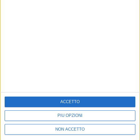
ERMAL META - FUORI SANREMO REWARD
(03/02/2022)
di
Andrea Basso
© Riproduzione riservata
ACCETTO
Ultime news
PIÙ OPZIONI
Vedi tutte
NON ACCETTO