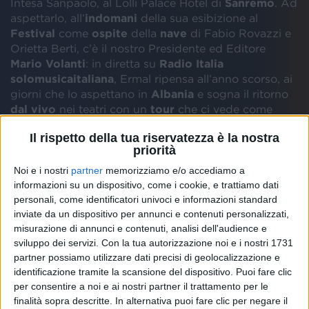
Intesa Sanpaolo, al Lolli Palace Hotel di
Sanremo
. Ad
aspettarlo, all’
indomani
della sua esibizione al
Festival
come
ospite
della
nave
di Fabio Rovazzi e
Orietta Berti, c’è il nostro Presidente ed Editore
Mario Volanti
: in diretta su
Radio Italia
solomusicaitaliana
, Ermal ripensa all’anno scorso, ai
giorni che lo aspettano in
Albania
e sogna il ritorno
dal vivo
nei teatri con un
tour
che ci vede come
Radio Ufficiale
.
Il rispetto della tua riservatezza è la nostra
priorità
Ieri sera ti abbiamo visto sulla nave a Sanremo: hai
Noi e i nostri
partner
memorizziamo e/o accediamo a
cantato il brano dello scorso anno, “Un milione di
informazioni su un dispositivo, come i cookie, e trattiamo dati
cose da dirti”. Com’è andata rispetto all’esibizione
personali, come identificatori univoci e informazioni standard
del 2021 all’Ariston?
inviate da un dispositivo per annunci e contenuti personalizzati,
“
C’era meno tensione, perché ovviamente ero un
misurazione di annunci e contenuti, analisi dell'audience e
ospite e non ero in gara. Sono stato molto felice che
sviluppo dei servizi.
Con la tua autorizzazione noi e i nostri 1731
Amadeus mi abbia invitato. La location era
partner possiamo utilizzare dati precisi di geolocalizzazione e
meravigliosa, sono stato molto felice di cantare e ho
identificazione tramite la scansione del dispositivo. Puoi fare clic
incontrato tanti amici. Per me è stata un’esperienza
per consentire a noi e ai nostri partner il trattamento per le
meravigliosa!
”
finalità sopra descritte. In alternativa puoi fare clic per negare il