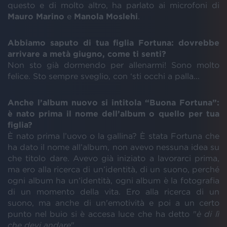
questo e di molto altro, ha parlato ai microfoni di
Mauro
Marino
e
Manola
Moslehi
.
Abbiamo saputo di tua figlia Fortuna: dovrebbe
arrivare a metà giugno, come ti senti?
Non sto già dormendo per allenarmi! Sono molto
felice. Sto sempre sveglio, con ‘sti occhi a palla...
Anche l’album nuovo si intitola “Buona Fortuna”:
è nato prima il nome dell’album o quello per tua
figlia?
È nato prima l’uovo o la gallina? È stata Fortuna che
ha dato il nome all’album, non avevo nessuna idea su
che titolo dare. Avevo già iniziato a lavorarci prima,
ma ero alla ricerca di un’identità, di un suono, perché
ogni album ha un’identità, ogni album è la fotografia
di un momento della vita. Ero alla ricerca di un
suono, ma anche di un'emotività e poi a un certo
punto nel buio si è accesa luce che ha detto "
è di lì
che devi andare
".