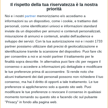
Il rispetto della tua riservatezza è la nostra
priorità
Noi e i nostri
partner
memorizziamo e/o accediamo a
informazioni su un dispositivo, come i cookie, e trattiamo dati
personali, come identificatori univoci e informazioni standard
Un post condiviso da Ermal Meta (@ermalmetamusic)
inviate da un dispositivo per annunci e contenuti personalizzati,
misurazione di annunci e contenuti, analisi dell'audience e
sviluppo dei servizi.
Con la tua autorizzazione noi e i nostri 1733
Hai detto che il nuovo album è il migliore che hai
partner possiamo utilizzare dati precisi di geolocalizzazione e
fatto finora: perché?
identificazione tramite la scansione del dispositivo. Puoi fare clic
Perché è in perfetto
balance
tra quello che è passato
per consentire a noi e ai nostri partner il trattamento per le
e quello che è futuro. In questo album ho imparato a
finalità sopra descritte. In alternativa puoi fare clic per negare il
fare una cosa che corrisponde a questo periodo della
consenso o accedere a informazioni più dettagliate e modificare
le tue preferenze prima di acconsentire.
Si rende noto che
mia vita: a fare come le mongolfiere, a lasciare a terra
alcuni trattamenti dei dati personali possono non richiedere il tuo
qualcosa per potere andare su. Cerchiamo di portarci
consenso, ma hai il diritto di opporti a tale trattamento. Le tue
tutto appresso perché temiamo di perdere i ricordi,
preferenze si applicheranno solo a questo sito web. Puoi
le emozioni... In realtà tutte le cose che ci
modificare le tue preferenze o revocare il consenso in qualsiasi
attraversano lasciano un segno. Pensi che perderai
momento tornando su questo sito e facendo clic sul pulsante
tutto se lo lasci andare, in realtà un tatuaggio, una
"Privacy" in fondo alla pagina web.
cicatrice, una carezza ce li hai, rimangono. Bisogna