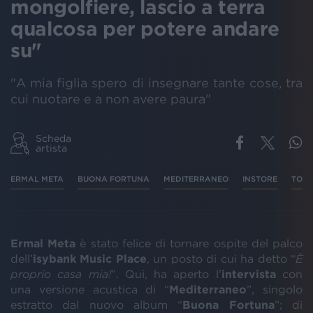
mongolfiere, lascio a terra
qualcosa per potere andare
su"
"A mia figlia spero di insegnare tante cose, tra
cui nuotare e a non avere paura"
Scheda
artista
ERMAL META
BUONA FORTUNA
MEDITERRANEO
INSTORE
TOU
Ermal Meta
è stato felice di tornare ospite del palco
dell’
isybank Music Place
, un posto di cui ha detto “
È
proprio casa mia!
”. Qui, ha aperto l'
intervista
con
una versione acustica di “
Mediterraneo
”, singolo
estratto dal nuovo album “
Buona Fortuna
”; di