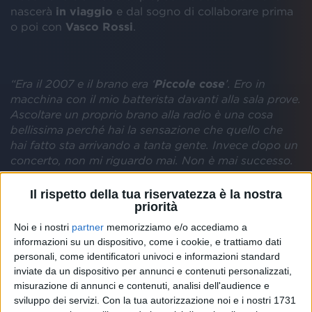
nascerà
in viaggio
e dal sogno di collaborare prima
o poi con
Vasco Rossi
.
“Era il 2007 e il brano era ‘
Piccole cose
’. Ero in
macchina con il mio batterista davanti alla sala prove.
Ascoltare un proprio brano alla radio è una cosa
bellissima perché hai la sensazione che quello che
hai fatto sta arrivando a tanta gente. Invece dopo un
concerto, non mi riguardo mai. Non è mai successo.
Se mi riguardassi non sarei più naturale come mi
accade sul palco. Per i miei due live al
Forum
di
Il rispetto della tua riservatezza è la nostra
Assago, non ho preparato neanche la scaletta”.
priorità
Noi e i nostri
partner
memorizziamo e/o accediamo a
informazioni su un dispositivo, come i cookie, e trattiamo dati
personali, come identificatori univoci e informazioni standard
Ermal, dopo
canzoni
come “
Piccola anima
”, “
Ercole
”
inviate da un dispositivo per annunci e contenuti personalizzati,
e “
Vietato morire
”, sta lavorando al nuovo disco: “
È
misurazione di annunci e contenuti, analisi dell'audience e
tutto un work in progress, per adesso ancora non so
sviluppo dei servizi.
Con la tua autorizzazione noi e i nostri 1731
cosa farò
”. Mentre Ermal sarà impegnato sul palco di