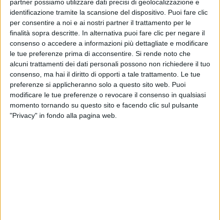
partner possiamo utilizzare dati precisi di geolocalizzazione e
#rilive
,
un suo grande mito terrà la
data zero
del suo
identificazione tramite la scansione del dispositivo. Puoi fare clic
tour
, con
Radio Italia
come
radio ufficiale
. Parliamo
per consentire a noi e ai nostri partner il trattamento per le
di
Vasco Rossi
e del “
Vasco Non Stop Live 2019
”:
finalità sopra descritte. In alternativa puoi fare clic per negare il
“Lui non è un cantante, è un maestro di vita. Una
consenso o accedere a informazioni più dettagliate e modificare
collaborazione? Non mi piace fare appelli pubblici,
le tue preferenze prima di acconsentire.
Si rende noto che
non li ho mai fatti. Io a Vasco credo, punto
”.
alcuni trattamenti dei dati personali possono non richiedere il tuo
consenso, ma hai il diritto di opporti a tale trattamento. Le tue
preferenze si applicheranno solo a questo sito web. Puoi
modificare le tue preferenze o revocare il consenso in qualsiasi
momento tornando su questo sito e facendo clic sul pulsante
"Privacy" in fondo alla pagina web.
#ATUPERTU CON ERMAL META (RADIO
ITALIA LIVE IL CONCERTO 2019)