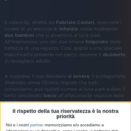
Il videoclip, diretto da
Fabrizio Cestari
, ripercorre i
ricordi di un’amicizia di
infanzia
: inizia mostrando
due bambini
che si divertono al luna park.
All’improvviso, uno dei due rimane
folgorato
dalla
bellezza di una ragazza. Così, grazie a una speciale
macchinetta presente nel parco, esprime il
desiderio
di risvegliarsi adulto.
A sorpresa, il suo desiderio
si avvera
: il protagonista,
diventato ormai l’Enrico Nigiotti che tutti
conosciamo, può quindi correre al luna park e dare il
tanto desiderato
bacio
all’affascinante ragazza della
giostra.
Il rispetto della tua riservatezza è la nostra
priorità
Noi e i nostri
partner
memorizziamo e/o accediamo a