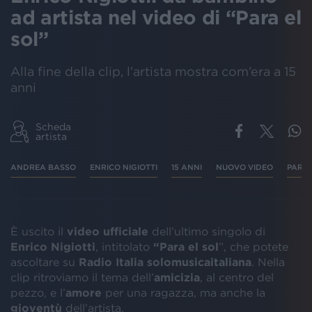
ad artista nel video di “Para el
sol”
Alla fine della clip, l’artista mostra com’era a 15
anni
Scheda
artista
ANDREA BASSO
ENRICO NIGIOTTI
15 ANNI
NUOVO VIDEO
PARA 
È uscito il
video ufficiale
dell’ultimo singolo di
Enrico Nigiotti
, intitolato
“Para el sol
”, che potete
ascoltare su
Radio Italia solomusicaitaliana
. Nella
clip ritroviamo il tema dell’
amicizia
, al centro del
pezzo, e l’
amore
per una ragazza, ma anche la
gioventù
dell’artista.