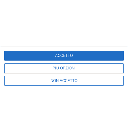
SI PA
REGOLAMENTO IN ARRIVO
Jovan
Il nuovo Festival di Stefano De
conce
Martino: come cambia Sanremo
ACCETTO
Jova
Giovani
PIÙ OPZIONI
04 ag
05 ago
NON ACCETTO
News correlate
Vedi tutte