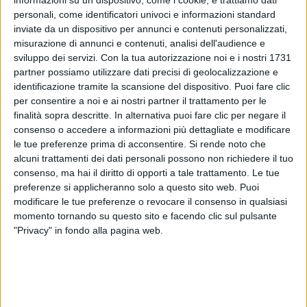
informazioni su un dispositivo, come i cookie, e trattiamo dati
personali, come identificatori univoci e informazioni standard
inviate da un dispositivo per annunci e contenuti personalizzati,
misurazione di annunci e contenuti, analisi dell'audience e
sviluppo dei servizi.
Con la tua autorizzazione noi e i nostri 1731
partner possiamo utilizzare dati precisi di geolocalizzazione e
identificazione tramite la scansione del dispositivo. Puoi fare clic
per consentire a noi e ai nostri partner il trattamento per le
finalità sopra descritte. In alternativa puoi fare clic per negare il
consenso o accedere a informazioni più dettagliate e modificare
le tue preferenze prima di acconsentire.
Si rende noto che
alcuni trattamenti dei dati personali possono non richiedere il tuo
consenso, ma hai il diritto di opporti a tale trattamento. Le tue
preferenze si applicheranno solo a questo sito web. Puoi
modificare le tue preferenze o revocare il consenso in qualsiasi
momento tornando su questo sito e facendo clic sul pulsante
"Privacy" in fondo alla pagina web.
Subito dopo, però, la sua unica volontà è quella di
tornare
bambino
, per potersi finalmente riunire
all’amichetto. Non a caso, “
Para el sol
”
termina
con
Nigiotti che canta: “
L’amicizia non inizia e non finisce