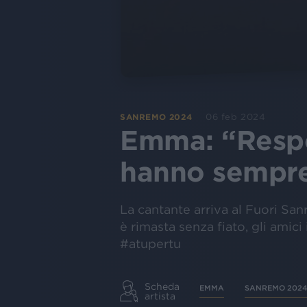
06 feb 2024
SANREMO 2024
Emma: “Respon
hanno sempre
La cantante arriva al Fuori Sa
è rimasta senza fiato, gli amici
#atupertu
Scheda
EMMA
SANREMO 2024
artista