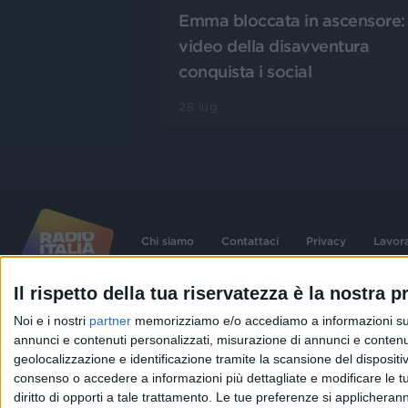
Emma bloccata in ascensore: 
video della disavventura
conquista i social
28 lug
Chi siamo
Contattaci
Privacy
Lavor
Il rispetto della tua riservatezza è la nostra pr
©
2026
RADIO ITALIA S.p.A. P.IVA 06832230152 | Tutti i diritti riservati. Per le
Noi e i nostri
partner
memorizziamo e/o accediamo a informazioni su un 
contenute nel sito sono stati assolti gli obblighi derivanti dalla normativa dei diritt
connessi.
annunci e contenuti personalizzati, misurazione di annunci e contenuti
Capitale Sociale € 580.000,00 interamente versato. Iscr. Reg. Imprese Milano - C
geolocalizzazione e identificazione tramite la scansione del dispositivo.
06832230152. Iscritta al R.E.A. di Milano al n° 1125258. Testata giornalistica Reg
1987.
consenso o accedere a informazioni più dettagliate e modificare le t
diritto di opporti a tale trattamento. Le tue preferenze si applicher