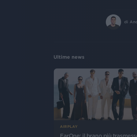
di
An
Ultime news
AIRPLAY
EarOne: il brano più trasmess