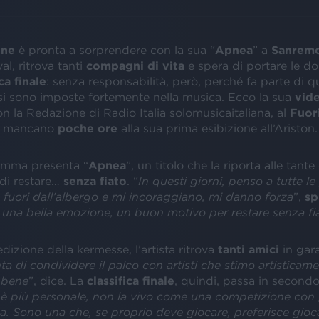
one
è pronta a sorprendere con la sua “
Apnea
” a
Sanrem
al, ritrova tanti
compagni di vita
e spera di portare le d
ca finale
: senza responsabilità, però, perché fa parte di q
i sono imposte fortemente nella musica. Ecco la sua
vide
n la Redazione di Radio Italia solomusicaitaliana, al
Fuor
o mancano
poche ore
alla sua prima esibizione all’Ariston.
 Emma presenta “
Apnea
”, un titolo che la riporta alle tant
 di restare…
senza fiato
. “
In questi giorni, penso a tutte l
 fuori dall’albergo e mi incoraggiano, mi danno forza
”,
sp
 una bella emozione, un buon motivo per restare senza fi
dizione della kermesse, l’artista ritrova
tanti amici
in gara
a di condividere il palco con artisti che stimo artisticame
 bene
”, dice. La
classifica finale
, quindi, passa in secondo
è più personale, non la vivo come una competizione con gl
. Sono una che, se proprio deve giocare, preferisce gioca