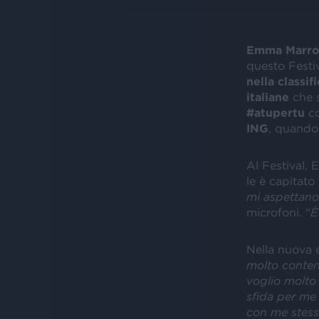
Emma Marr
questo Festiv
nella classifi
italiane
che s
#atupertu
co
ING
, quand
Al Festival,
le è capitato
mi aspettano
microfoni. “
È
Nella nuova e
molto content
voglio molto
sfida per me 
con me stessa