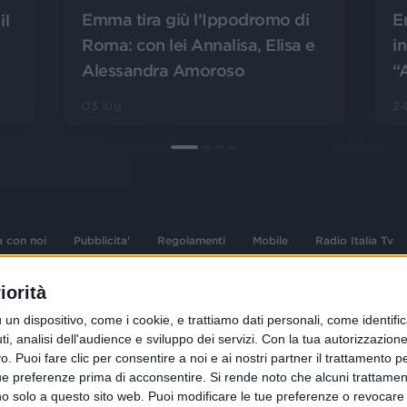
Emma tira giù l’Ippodromo di
E
il
Roma: con lei Annalisa, Elisa e
i
Alessandra Amoroso
“
03 lug
24
a con noi
Pubblicita'
Regolamenti
Mobile
Radio Italia Tv
iorità
 opere dell'ingegno
Sede Amministrativa: Viale Europa 49, 20
dispositivo, come i cookie, e trattiamo dati personali, come identifica
i d'autore e dei diritti
02 25444220
, analisi dell'audience e sviluppo dei servizi.
Con la tua autorizzazione 
.F. e n° iscrizione
 Puoi fare clic per consentire a noi e ai nostri partner il trattamento per 
Sede Legale: Via Savona 97, 20144 Milano
istrata n°286 - 3 Aprile
ue preferenze prima di acconsentire.
Si rende noto che alcuni trattament
anno solo a questo sito web. Puoi modificare le tue preferenze o revoca