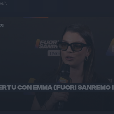
lei
”.
RTU CON EMMA (FUORI SANREMO I