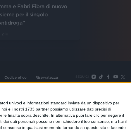
mma e Fabri Fibra di nuovo
nsieme per il singolo
Antidroga”
 giu
SEGUICI
Codice etico
Riservatezza
093 Cologno Monzese (Mi) |Tel. +39 02 254441 | Fax +39
TORNA SU
tori univoci e informazioni standard inviate da un dispositivo per
noi e i nostri 1733 partner possiamo utilizzare dati precisi di
le finalità sopra descritte. In alternativa puoi fare clic per negare il
i dei dati personali possono non richiedere il tuo consenso, ma hai il
re il consenso in qualsiasi momento tornando su questo sito e facendo