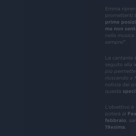
Emma riprend
promettenti 
prime posiz
ma non sento
nella musica
sempre!
”.
La cantante è
seguito alla l
più permette
riuscendo a 
notizia dei pi
questa
speci
L’obiettivo è
poterà al
Fes
febbraio
, sa
19esima
.