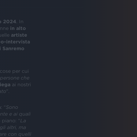
o 2024
. In
onne
in alto
uelle
artiste
o-intervista
i Sanremo
e cose per cui
e persone che
iega
ai nostri
ato
”.
: “
Sono
nte e ai quali
 piano: “
La
i altri, ma
re con quelli