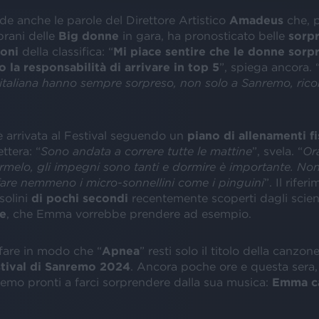
e anche le parole del Direttore Artistico
Amadeus
che, 
brani delle
Big donne
in gara, ha pronosticato belle
sorp
ioni
della classifica: “
Mi piace sentire che le donne sor
 la responsabilità di arrivare in top 5
”, spiega ancora. 
 italiana hanno sempre sorpreso, non solo a Sanremo, ric
 arrivata al Festival seguendo un
piano di allenamenti fi
ettera: “
Sono andata a correre tutte le mattine
”, svela. “
Or
rmelo, gli impegni sono tanti e dormire è importante. Non
fare nemmeno i micro-sonnellini come i pinguini
”. Il rifer
solini
di pochi secondi
recentemente scoperti dagli scienz
e
, che Emma vorrebbe prendere ad esempio.
 fare in modo che “
Apnea
” resti solo il titolo della canzone
tival di Sanremo 2024
. Ancora poche ore e questa sera
remo pronti a farci sorprendere dalla sua musica:
Emma ca