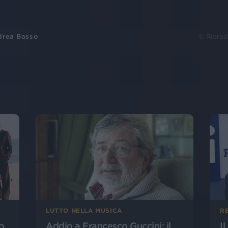
drea Basso
© Riprod
LUTTO NELLA MUSICA
R
o
Addio a Francesco Guccini: il
I