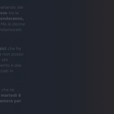
parlando dei
rese
tra le
prenderanno,
“
Ma le donne
ordiamocelo
sici
che ha
a non posso
 sto
imento è alla
iati in
 che lei
,
martedì 6
nterà per