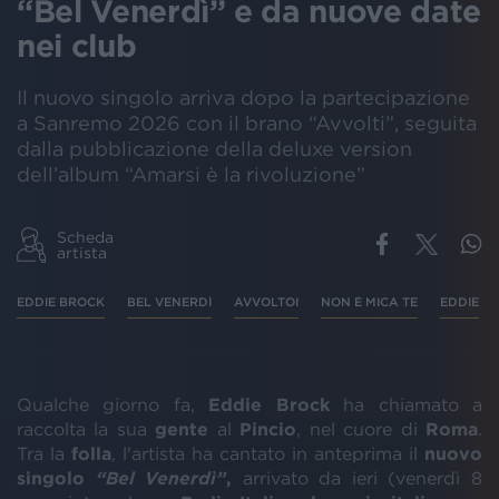
“Bel Venerdì” e da nuove date
nei club
Il nuovo singolo arriva dopo la partecipazione
a Sanremo 2026 con il brano “Avvolti”, seguita
dalla pubblicazione della deluxe version
dell’album “Amarsi è la rivoluzione”
Scheda
artista
EDDIE BROCK
BEL VENERDÌ
AVVOLTOI
NON È MICA TE
EDDIE
Qualche giorno fa,
Eddie Brock
ha chiamato a
raccolta la sua
gente
al
Pincio
, nel cuore di
Roma
.
Tra la
folla
, l'artista ha cantato in anteprima il
nuovo
singolo
“Bel Venerdì”
,
arrivato da ieri (venerdì 8