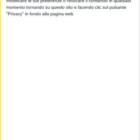
modificare le tue preferenze o revocare il consenso in qualsiasi
momento tornando su questo sito e facendo clic sul pulsante
"Privacy" in fondo alla pagina web.
Un post condiviso da Edoardo Iaschi (@eddiebrock.eb)
Durante l’evento, l’artista ha inoltre sorpreso il
pubblico svelando
due nuove date live nei club
,
previste per il prossimo autunno: il
21 ottobre
a
Roma
all’
Hacienda
e il
25 ottobre
a
Milano
alla
Santeria Toscana.
“Bel Venerdì”
racconta la
fine di un amore
attraverso il
caos
che si lascia dietro: la
rabbia
, le
cose fuori posto, le
ferite
ancora aperte. È la
lucidità
dolorosa
che arriva quando si capisce che lasciar
andare è l’unica possibilità. Con
immagini
quotidiane
che si caricano subito di emozione, il