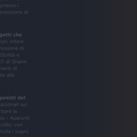
 presso i
spressione di
getti che
ori, intere
missione di
ibilità e
 27 di Sharm
menti di
le alle
gonisti del
azionali sul
ntare la
so - Appunti
cillo, con
lude i sogni,