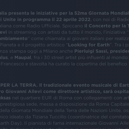
alia presenta le iniziative per la 52ma Giornata Mondial
i Unite in programma il 22 aprile 2022
, con noi di Radio
aliana come Radio Ufficiale. Spiccano
il Concerto per la 
evi
in streaming con artisti da tutto il mondo, l’iniziativa “
Cambiamento
” come chiamata ai giovani italiani per realiz
Pianeta e il progetto artistico “
Looking for Earth
”. Tra i 
enza stampa oggi a Milano anche
Pierluigi Sassi, preside
nlus
, e
Maupal
, fra i 30 street artist più influenti al mondo:
Francesco e stavolta ha curato la copertina del benefico 
R LA TERRA. Il tradizionale evento musicale di Earth
ro Giovanni Allevi come direttore artistico, sarà ospita
uksas
nel quartiere EUR di Roma con collegamenti con arti
 prestigiosa sede, messa a disposizione da Roma Capitale
della Giornata Mondiale della Terra delle Nazioni Unite, o
ico ideato da Tiziana Tuccillo (coordinatrice del comitato 
Earth Day). Il pianista di fama internazionale Giovanni Alle