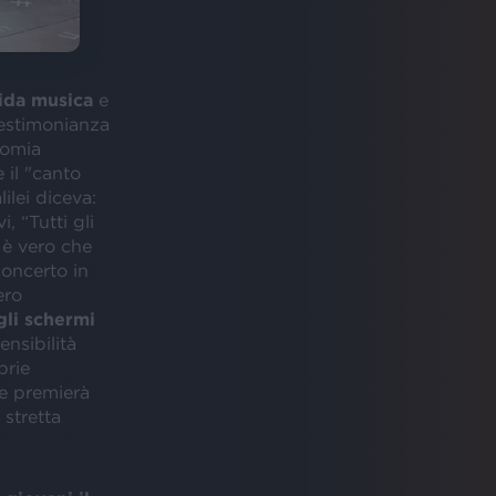
dida musica
e
 testimonianza
nomia
 il "canto
ilei diceva:
, “Tutti gli
 è vero che
concerto in
ero
gli schermi
ensibilità
prie
he premierà
 stretta