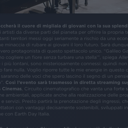
occherà il cuore di migliaia di giovani con la sua splen
i artisti da diverse parti del pianeta per offrire la propria
 tanti territori messi oggi seriamente a rischio da una eco
e minaccia di rubare ai giovani il loro futuro. Sarà dunque
il vero protagonista di questo spettacolo unico. “Galileo Gal
 cogliere un fiore senza turbare una stella’”, spiega Allevi
 i più lontani, sono misteriosamente connessi: quindi non
fare nulla. Voglio riporre tutte le mie energie in questo 
 saranno delle voci che spero lascino il segno di un pensi
o”.
Così l’evento sarà trasmesso in diretta streaming su
s Cinemas
, Circuito cinematografico che vanta una forte s
he ambientali, applicate anche alla realizzazione delle pro
e e servizi. Presto partirà la prenotazione degli ingressi, c
ttatori con vantaggi decisamente sostenibili, sviluppati in
e con Earth Day Italia.