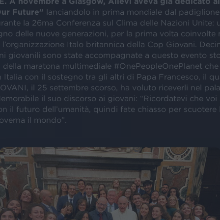
 A novembre a Glasgow, Allevi aveva già dedicato ai 
Our Future”
lanciandolo in prima mondiale dal padiglione 
rante la 26ma Conferenza sul Clima delle Nazioni Unite: 
gno delle nuove generazioni, per la prima volta coinvolte 
 l’organizzazione Italo britannica della Cop Giovani. Deci
ni giovanili sono state accompagnate a questo evento sto
i della maratona multimediale #OnePeopleOnePlanet che
 Italia con il sostegno tra gli altri di Papa Francesco, il qua
VANI, il 25 settembre scorso, ha voluto riceverli nel pal
emorabile il suo discorso ai giovani: “Ricordatevi che voi s
n il futuro dell’umanità, quindi fate chiasso per scuotere
governa il mondo”.