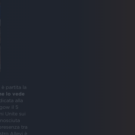
è partita la
he lo vede
icata alla
gow il 5
i Unite sui
onosciuta
 presenza tra
tro Allevi è