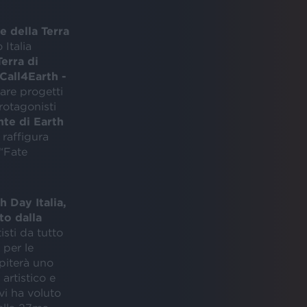
e della Terra
 Italia
Terra di
Call4Earth -
zare progetti
protagonisti
nte di Earth
 raffigura
“Fate
 Day Italia,
to dalla
sti da tutto
 per le
spiterà uno
artistico e
vi ha voluto