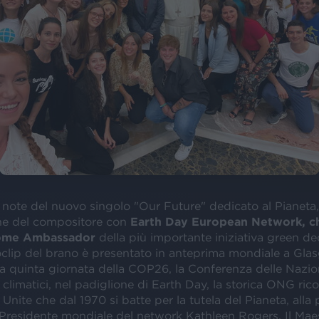
 note del nuovo singolo "Our Future" dedicato al Pianeta, 
ne del compositore con
Earth Day European Network, c
come Ambassador
della più importante iniziativa green ded
eoclip del brano è presentato in anteprima mondiale a Glas
a quinta giornata della COP26, la Conferenza delle Nazion
limatici, nel padiglione di Earth Day, la storica ONG ric
 Unite che dal 1970 si batte per la tutela del Pianeta, alla
la Presidente mondiale del network Kathleen Rogers. Il Maes