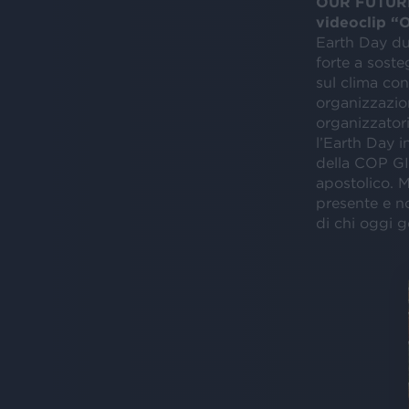
OUR FUTURE.
videoclip “
Earth Day du
forte a soste
sul clima con
organizzazio
organizzator
l’Earth Day in
della COP GIO
apostolico. M
presente e no
di chi oggi 