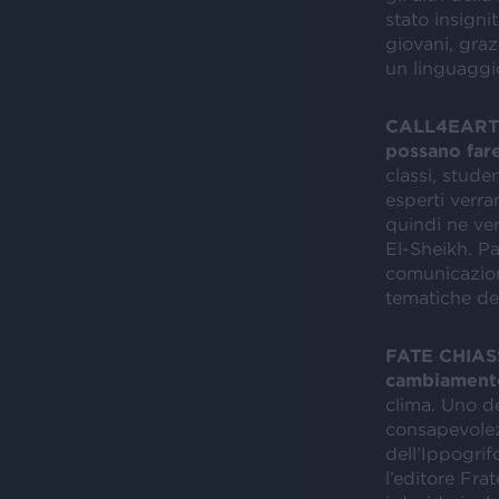
stato insigni
giovani, graz
un linguaggio
CALL4EARTH. 
possano fare
classi, stude
esperti verran
quindi ne ver
El-Sheikh. Pa
comunicazione
tematiche de
FATE CHIASSO
cambiament
clima. Uno de
consapevolez
dell’Ippogrif
l’editore Fra