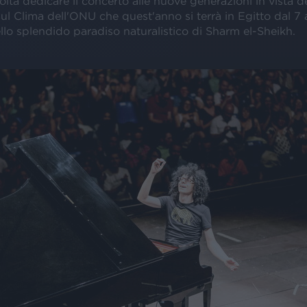
lta dedicare il concerto alle nuove generazioni in vista 
l Clima dell'ONU che quest'anno si terrà in Egitto dal 7 a
lo splendido paradiso naturalistico di Sharm el-Sheikh.