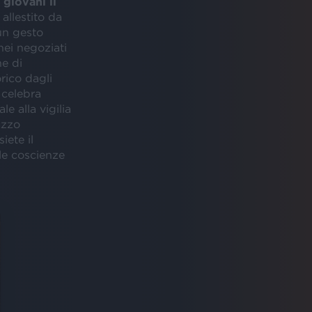
giovani il
allestito da
un gesto
nei negoziati
ne di
rico dagli
 celebra
le alla vigilia
azzo
iete il
 le coscienze