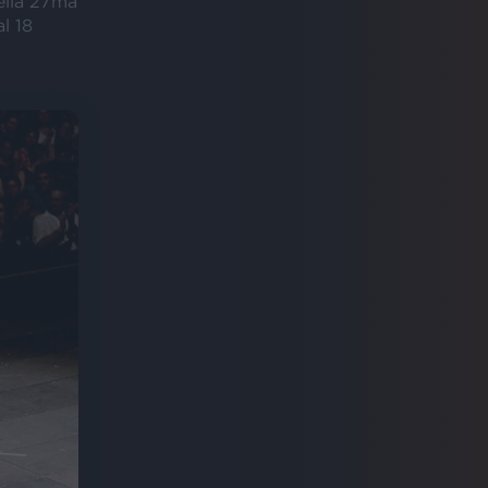
della 27ma
l 18