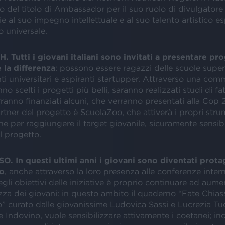
to del titolo di Ambassador per il suo ruolo di divulgatore
ie al suo impegno intellettuale e al suo talento artistico e
 universale.
Tutti i giovani italiani sono invitati a presentare pro
 la differenza
: possono essere ragazzi delle scuole superi
nti universitari e aspiranti startupper. Attraverso una com
no scelti i progetti più belli, saranno realizzati studi di fatt
ranno finanziati alcuni, che verranno presentati alla Cop
rtner del progetto è ScuolaZoo, che attiverà i propri stru
 per raggiungere il target giovanile, sicuramente sensibi
l progetto.
. In questi ultimi anni i giovani sono diventati prota
o
, anche attraverso la loro presenza alle conferenze intern
gli obiettivi delle iniziative è proprio continuare ad aume
za dei giovani: in questo ambito il quaderno “Fate Chias
o” curato dalle giovanissime Ludovica Sassi e Lucrezia Tuc
te Indovino, vuole sensibilizzare attivamente i coetanei; inc