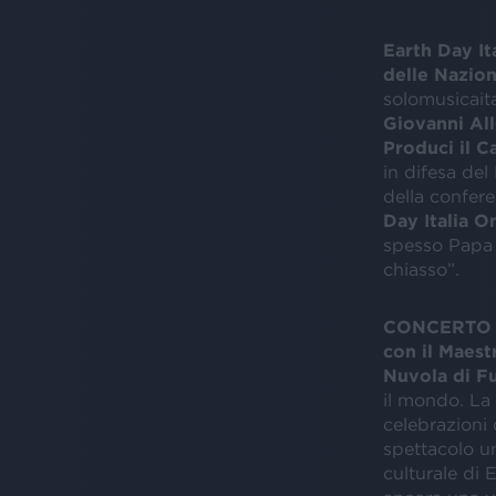
Earth Day It
delle Nazion
solomusicait
Giovanni All
Produci il 
in difesa del 
della confer
Day Italia O
spesso Papa 
chiasso”.
CONCERTO PE
con il Maest
Nuvola di F
il mondo. La
celebrazioni 
spettacolo un
culturale di 