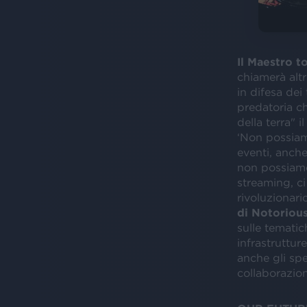
Il Maestro t
chiamerà altr
in difesa dei
predatoria ch
della terra" 
‘Non possiamo
eventi, anche
non possiamo 
streaming, ci
rivoluzionari
di Notoriou
sulle tematic
infrastruttur
anche gli spe
collaborazion