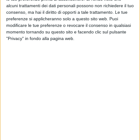
alcuni trattamenti dei dati personali possono non richiedere il tuo
L'interprete ha poi concluso: “
Ero pronto a
consenso, ma hai il diritto di opporti a tale trattamento. Le tue
condividere, a raccontare questa condizione di
preferenze si applicheranno solo a questo sito web. Puoi
perenne viaggiatore, navigante felicemente disperso,
modificare le tue preferenze o revocare il consenso in qualsiasi
momento tornando su questo sito e facendo clic sul pulsante
di osservatore talvolta malinconico, talvolta
"Privacy" in fondo alla pagina web.
disincantato, di eterno bambino innamorato di
questa giostra folle. Innamorato, appunto, ed è forse
questo amore ad averci portato a questa data. Il 14
febbraio esce Che vita meravigliosa, il mio nuovo
album
”.
Diodato, inoltre, è pronto a tornare sul palco con
due
date
live
: il
22 aprile 2020
sarà all'
Alcatraz
di
Milano
, mentre il
29
aprile
2020
all'
Atlantico
di
Roma
. Le
prevendite
sono già disponibili.