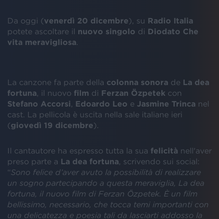
Da oggi (
venerdì
20
dicembre
), su
Radio
Italia
potete ascoltare il
nuovo
singolo
di
Diodato
Che
vita meravigliosa
.
La canzone fa parte della
colonna
sonora
de
La
dea
fortuna
, il nuovo
film
di
Ferzan
Özpetek
con
Stefano
Accorsi
,
Edoardo
Leo
e
Jasmine
Trinca
nel
cast. La pellicola è uscita nella sale italiane ieri
(
giovedì 19 dicembre
).
Il cantautore ha espresso tutta la sua
felicità
nell'aver
preso parte a
La dea fortuna
, scrivendo sui social:
“
Sono felice d’aver avuto la possibilità di realizzare
un sogno partecipando a questa meraviglia, La dea
fortuna, il nuovo film di Ferzan Özpetek. È un film
bellissimo, necessario, che tocca temi importanti con
una delicatezza e poesia tali da lasciarti addosso la