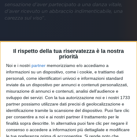
sensazione d’aver partecipato a una danza vitale,
d’aver ricevuto un abbraccio indimenticabile, una
carezza sul viso
”.
Il brano, come recita il comunicato stampa, “
è il
romantico tributo di Diodato alla vita, in tutte le sue
Il rispetto della tua riservatezza è la nostra
sfaccettature e declinazioni
” ed è stato scritto dal
priorità
cantante immaginando le
atmosfere
del
cinema
di
Noi e i nostri
partner
memorizziamo e/o accediamo a
Özpetek.
informazioni su un dispositivo, come i cookie, e trattiamo dati
personali, come identificatori univoci e informazioni standard
inviate da un dispositivo per annunci e contenuti personalizzati,
Che vita meravigliosa
sarà contenuto nell'omonimo
misurazione di annunci e contenuti, analisi dell'audience e
album
di Diodato, disponibile dal
14 febbraio
e
sviluppo dei servizi.
Con la tua autorizzazione noi e i nostri 1733
composto da
11 tracce
. Sui social, l'artista ha
partner possiamo utilizzare dati precisi di geolocalizzazione e
confessato: “
Non credo di essere mai stato così tanto
identificazione tramite la scansione del dispositivo. Puoi fare clic
me stesso, d'essere mai stato in grado di mettere
per consentire a noi e ai nostri partner il trattamento per le
così a fuoco il mio vissuto e tutte le sensazioni che
finalità sopra descritte. In alternativa puoi fare clic per negare il
mi hanno portato a dare questo titolo prima a una
consenso o accedere a informazioni più dettagliate e modificare
canzone e poi a questo album
”.
le tue preferenze prima di acconsentire.
Si rende noto che