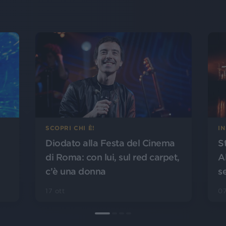
SCOPRI CHI È!
I
Diodato alla Festa del Cinema
S
di Roma: con lui, sul red carpet,
A
c’è una donna
s
17 ott
07