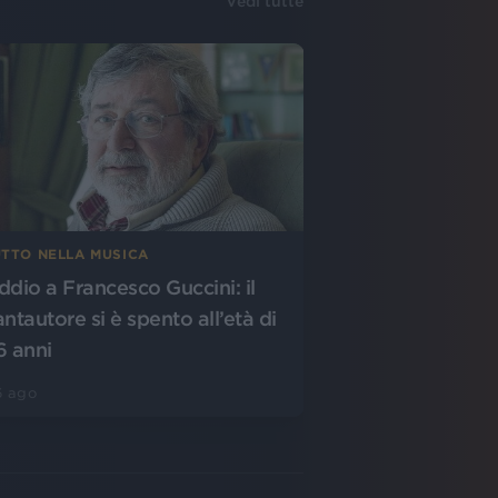
Vedi tutte
UTTO NELLA MUSICA
ddio a Francesco Guccini: il
antautore si è spento all’età di
6 anni
6 ago