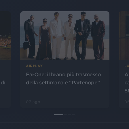
AIRPLAY
L
EarOne: il brano più trasmesso
A
 di
della settimana è “Partenope”
c
8
07 ago
0