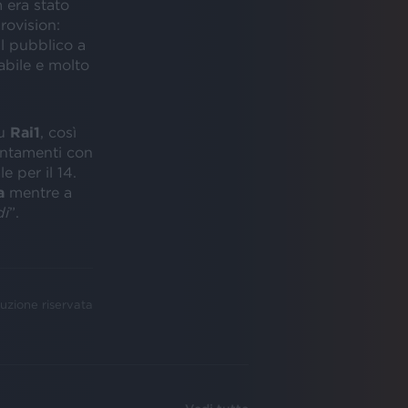
 era stato
rovision:
il pubblico a
abile e molto
su
Rai1
, così
untamenti con
e per il 14.
ka
mentre a
di
”.
uzione riservata