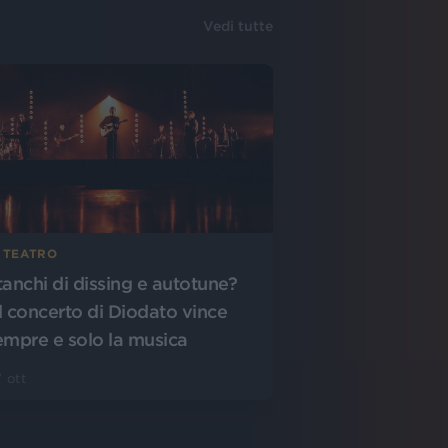
Vedi tutte
N TEATRO
tanchi di dissing e autotune?
l concerto di Diodato vince
empre e solo la musica
 ott