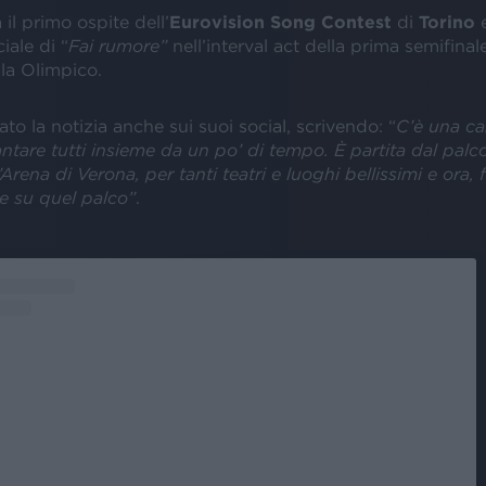
 il primo ospite dell’
Eurovision Song Contest
di
Torino
e
iale di “
Fai rumore”
nell’interval act della prima semifinal
la Olimpico.
ato la notizia anche sui suoi social, scrivendo: “
C’è una c
tare tutti insieme da un po’ di tempo. È partita dal palc
’Arena di Verona, per tanti teatri e luoghi bellissimi e ora, 
e su quel palco”
.