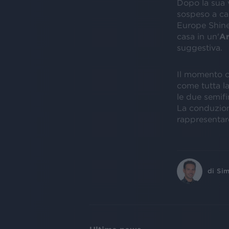
Dopo la sua v
sospeso a ca
Europe Shine 
casa in un'
Ar
suggestiva.
Il momento c
come tutta l
le due semifin
La conduzion
rappresentare
di
Sim