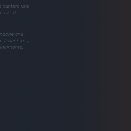
 canterà una
e del 10
anzone che
o di Sanremo,
finalmente,