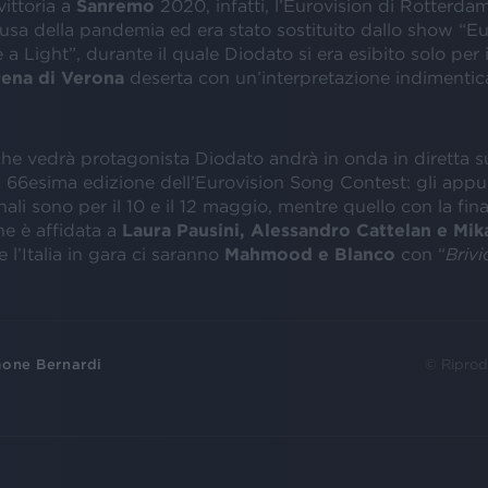
ittoria a
Sanremo
2020, infatti, l’Eurovision di Rotterdam
usa della pandemia ed era stato sostituito dallo show “Eu
a Light”, durante il quale Diodato si era esibito solo per 
ena di Verona
deserta con un’interpretazione indimentic
he vedrà protagonista Diodato andrà in onda in diretta 
a 66esima edizione dell’Eurovision Song Contest: gli app
ali sono per il 10 e il 12 maggio, mentre quello con la final
e è affidata a
Laura Pausini, Alessandro Cattelan e Mi
 l’Italia in gara ci saranno
Mahmood e Blanco
con “
Brivi
one Bernardi
© Riprod