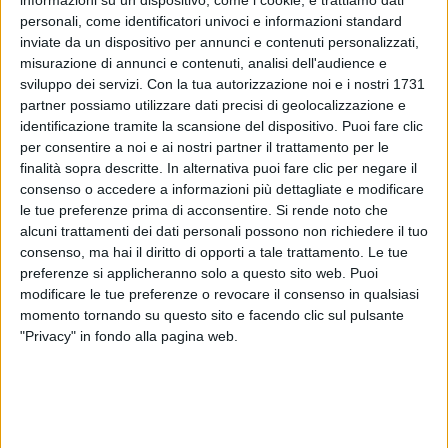
Milano
e del 30 ottobre al Palazzo dello Sport di
personali, come identificatori univoci e informazioni standard
Roma
.
inviate da un dispositivo per annunci e contenuti personalizzati,
misurazione di annunci e contenuti, analisi dell'audience e
"
Questi concerti saranno il racconto della nostra
sviluppo dei servizi.
Con la tua autorizzazione noi e i nostri 1731
storia, dal primo 'Inverno Ticinese' al prossimo, con
partner possiamo utilizzare dati precisi di geolocalizzazione e
un sacco di nuove canzoni
", hanno spiegato,
identificazione tramite la scansione del dispositivo. Puoi fare clic
cogliendo così l'occasione per rivelare l'uscita di un
per consentire a noi e ai nostri partner il trattamento per le
nuovo
disco
.
finalità sopra descritte. In alternativa puoi fare clic per negare il
consenso o accedere a informazioni più dettagliate e modificare
le tue preferenze prima di acconsentire.
Si rende noto che
Nell'annuncio,
California
e
Fausto
Lama
hanno
alcuni trattamenti dei dati personali possono non richiedere il tuo
ricordato i primi momenti della loro carriera, quando
consenso, ma hai il diritto di opporti a tale trattamento. Le tue
si potevano dedicare alla musica solo nel
preferenze si applicheranno solo a questo sito web. Puoi
dopolavoro, per poi arrivare a macinare chilometri
modificare le tue preferenze o revocare il consenso in qualsiasi
per esibirsi di fronte a migliaia di fan.
momento tornando su questo sito e facendo clic sul pulsante
"Privacy" in fondo alla pagina web.
I
Coma_Cose
hanno concluso: "
Quando ci dite o ci
scrivete che alcuni pezzi hanno segnato dei momenti
importanti della vostra vita per noi è tutto... perché
insieme ci si sente meno soli, perché insieme si può
diventare un palazzetto che scoppia d’amore. Ci