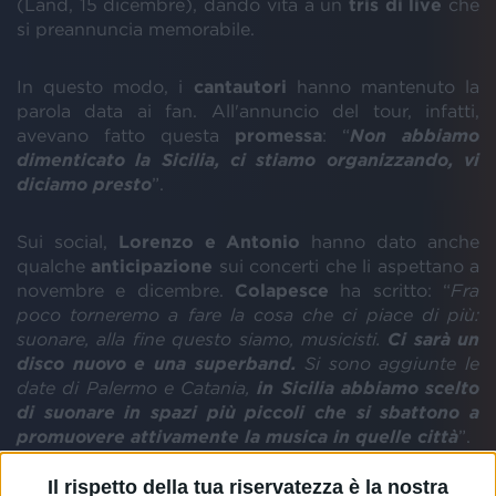
(Land, 15 dicembre), dando vita a un
tris di live
che
si preannuncia memorabile.
In questo modo, i
cantautori
hanno mantenuto la
parola data ai fan. All'annuncio del tour, infatti,
avevano fatto questa
promessa
: “
Non abbiamo
dimenticato la Sicilia, ci stiamo organizzando, vi
diciamo presto
”.
Sui social,
Lorenzo e Antonio
hanno dato anche
qualche
anticipazione
sui concerti che li aspettano a
novembre e dicembre.
Colapesce
ha scritto: “
Fra
poco torneremo a fare la cosa che ci piace di più:
suonare, alla fine questo siamo, musicisti.
Ci sarà un
disco nuovo e una superband.
Si sono aggiunte le
date di Palermo e Catania,
in Sicilia abbiamo scelto
di suonare in spazi più piccoli che si sbattono a
promuovere attivamente la musica in quelle città
”.
Il rispetto della tua riservatezza è la nostra