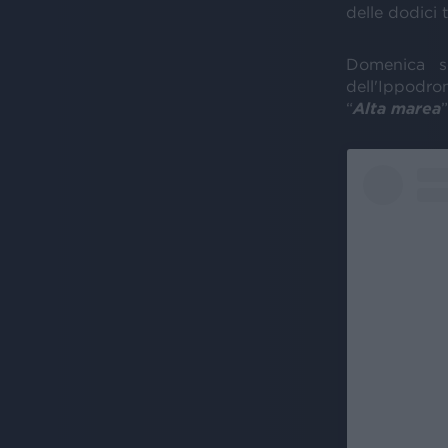
delle dodici 
Domenica sc
dell'Ippodr
“
Alta marea