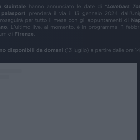
 Quintale
hanno annunciato le date di “
Lovebars To
i
palasport
prenderà il via il 13 gennaio 2024 dall'Un
roseguirà per tutto il mese con gli appuntamenti di
Nap
ano
. L'ultimo live, al momento, è in programma l'1 febbr
um di
Firenze
.
sono disponibili da domani
(13 luglio) a partire dalle ore 14