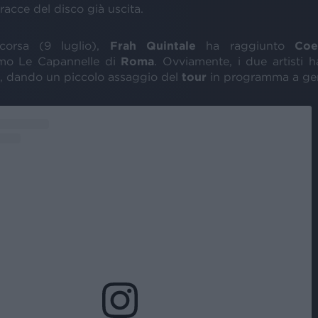
tracce del disco già uscita.
orsa (9 luglio),
Frah Quintale
ha raggiunto
Coe
omo Le Capannelle di
Roma
. Ovviamente, i due artisti 
”, dando un piccolo assaggio del
tour
in programma a ge