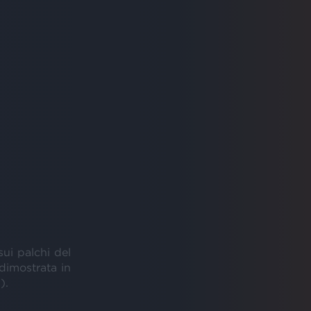
ui palchi del
 dimostrata in
).