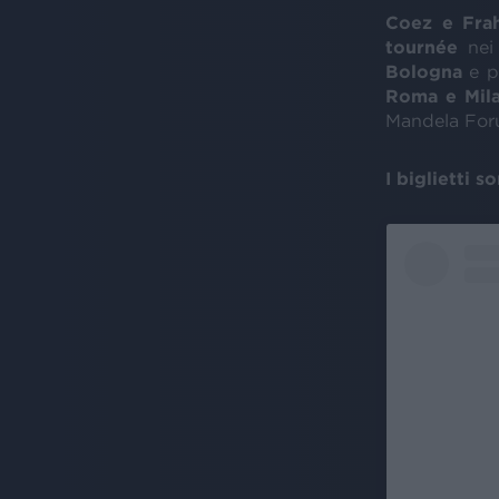
Coez e Frah
tournée
ne
Bologna
e p
Roma e Mil
Mandela For
I biglietti 