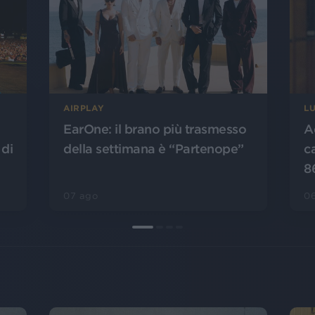
AIRPLAY
L
EarOne: il brano più trasmesso
A
 di
della settimana è “Partenope”
c
8
07 ago
0