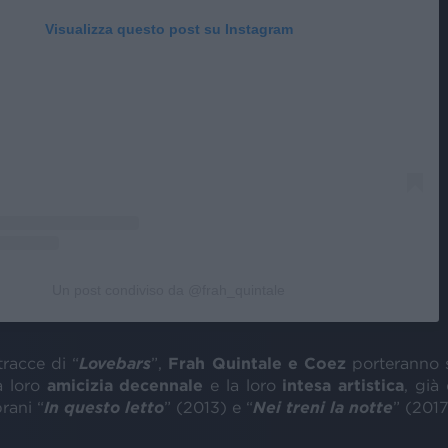
Visualizza questo post su Instagram
Un post condiviso da @frah_quintale
tracce di “
Lovebars
”,
Frah Quintale e Coez
porteranno s
a loro
amicizia
decennale
e la loro
intesa artistica
, già
rani “
In questo letto
” (2013) e “
Nei treni la notte
” (2017