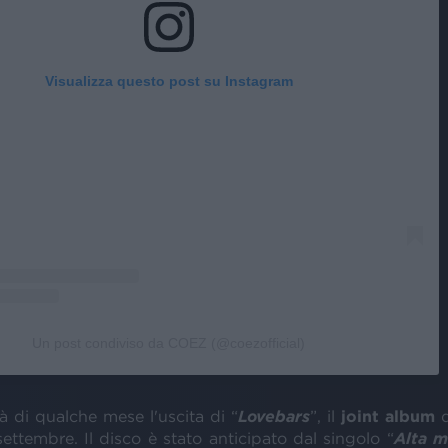
Visualizza questo post su Instagram
Un post condiviso da COEZ (@coezofficial)
rà di qualche mese l'uscita di “
Lovebars
”, il
joint album
d
 settembre. Il disco è stato anticipato dal singolo “
Alta m