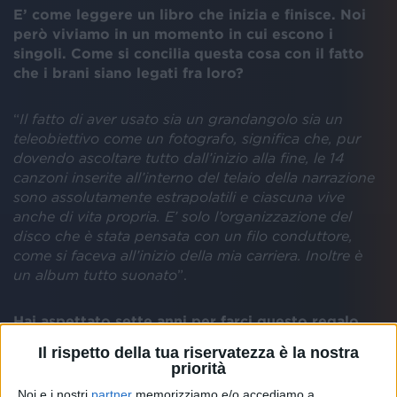
E’ come leggere un libro che inizia e finisce. Noi
però viviamo in un momento in cui escono i
singoli. Come si concilia questa cosa con il fatto
che i brani siano legati fra loro?
“
Il fatto di aver usato sia un grandangolo sia un
teleobiettivo come un fotografo, significa che, pur
dovendo ascoltare tutto dall’inizio alla fine, le 14
canzoni inserite all’interno del telaio della narrazione
sono assolutamente estrapolatili e ciascuna vive
anche di vita propria. E’ solo l’organizzazione del
disco che è stata pensata con un filo conduttore,
come si faceva all’inizio della mia carriera. Inoltre è
un album tutto suonato
”.
Hai aspettato sette anni per farci questo regalo…
Il rispetto della tua riservatezza è la nostra
“
Sette anni sono tanti, è vero anche che questo
priorità
album ha richiesto tre anni di lavoro. I due
Noi e i nostri
partner
memorizziamo e/o accediamo a