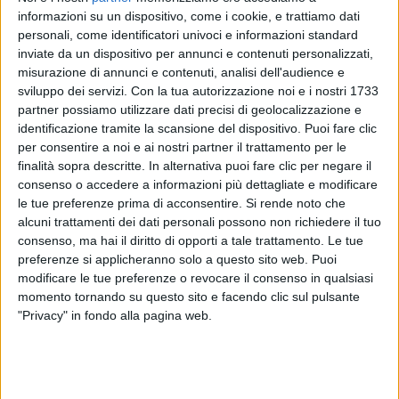
arrangiatori, Paolo Gianolio e Celso Valli, hanno
informazioni su un dispositivo, come i cookie, e trattiamo dati
lavorato molto gomito a gomito fra di loro e con me.
personali, come identificatori univoci e informazioni standard
E’ vero anche che io in questi tre anni ho fatto molte
inviate da un dispositivo per annunci e contenuti personalizzati,
cose: due tournée molto lunghe e molto impegnative
misurazione di annunci e contenuti, analisi dell'audience e
e due Festival di Sanremo e poi c’è stata la vicenda
sviluppo dei servizi.
Con la tua autorizzazione noi e i nostri 1733
della pandemia che ha rallentato notevolmente la
partner possiamo utilizzare dati precisi di geolocalizzazione e
lavorazione dell’album
”.
identificazione tramite la scansione del dispositivo. Puoi fare clic
per consentire a noi e ai nostri partner il trattamento per le
finalità sopra descritte. In alternativa puoi fare clic per negare il
Alcuni passaggi di questo album sono stati
consenso o accedere a informazioni più dettagliate e modificare
influenzati dalle tue esperienze sanremesi?
le tue preferenze prima di acconsentire.
Si rende noto che
alcuni trattamenti dei dati personali possono non richiedere il tuo
“
In maniera diretta non lo so, ma qualsiasi esperienza
consenso, ma hai il diritto di opporti a tale trattamento. Le tue
porta un’influenza. Sicuramente lavorare a questo
preferenze si applicheranno solo a questo sito web. Puoi
grande evento televisivo e portarlo il più possibile nel
modificare le tue preferenze o revocare il consenso in qualsiasi
momento tornando su questo sito e facendo clic sul pulsante
solco musicale mi ha messo nella condizione di
"Privacy" in fondo alla pagina web.
trovare carica ed entusiasmo, specialmente fra i
giovani, e di ritrovare un po’ di umiltà e riconoscenza
nei confronti di questo ambiente, quindi onore ai
discografici e onore alle radio che sono diffusori di
cultura e di emozioni. Questo mi ha sicuramente dato