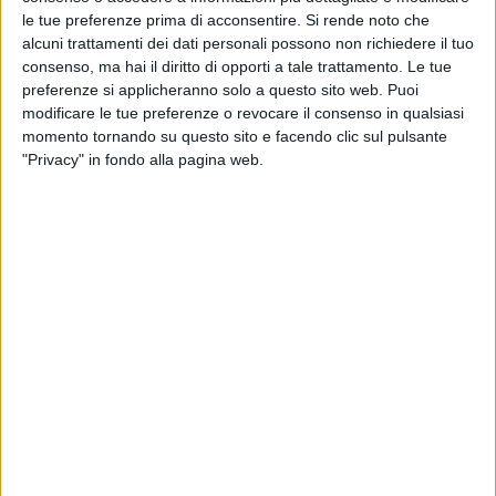
le tue preferenze prima di acconsentire.
Si rende noto che
alcuni trattamenti dei dati personali possono non richiedere il tuo
consenso, ma hai il diritto di opporti a tale trattamento. Le tue
preferenze si applicheranno solo a questo sito web. Puoi
modificare le tue preferenze o revocare il consenso in qualsiasi
momento tornando su questo sito e facendo clic sul pulsante
Visualizza questo post su Instagram
"Privacy" in fondo alla pagina web.
Un post condiviso da Claudio Baglioni (@claudiobaglioniofficial)
Il cantautore ha detto così
addio ai palasport
: nel