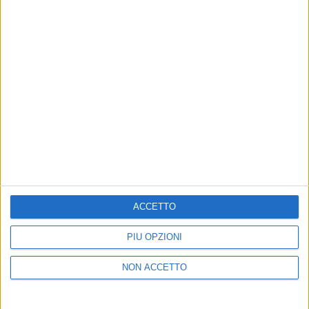
Un post condiviso da Giuliano Sangiorgi (@giulianosangiorgi_official)
di
Andrea Basso
© Riproduzione riservata
ACCETTO
Ultime news
Vedi tutte
PIÙ OPZIONI
NON ACCETTO