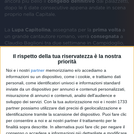
ancora più bello il
congedo definitivo
dai palazzetti,
dopo le 6 date consecutive appena andate in scena
proprio nella Capitale.
La
Lupa Capitolina
, assegnata per la
prima volta
a
un grande cantautore romano, verrà
consegnata
a
Claudio Baglioni tra due settimane in Campidoglio,
come gli avrebbero comunicato il
sindaco di Roma
Il rispetto della tua riservatezza è la nostra
Roberto Gualtieri e
l'assessore al Turismo, Grandi
priorità
Eventi e Sport
Alessandro Onorato, al termine del
grande
evento finale
che si è tenuto ieri, martedì 27
Noi e i nostri
partner
memorizziamo e/o accediamo a
febbraio, al
Palazzo dello Sport
.
informazioni su un dispositivo, come i cookie, e trattiamo dati
personali, come identificatori univoci e informazioni standard
inviate da un dispositivo per annunci e contenuti personalizzati,
misurazione di annunci e contenuti, analisi dell'audience e
sviluppo dei servizi.
Con la tua autorizzazione noi e i nostri 1733
partner possiamo utilizzare dati precisi di geolocalizzazione e
identificazione tramite la scansione del dispositivo. Puoi fare clic
per consentire a noi e ai nostri partner il trattamento per le
finalità sopra descritte. In alternativa puoi fare clic per negare il
consenso o accedere a informazioni più dettagliate e modificare