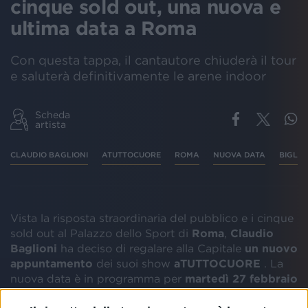
cinque sold out, una nuova e
ultima data a Roma
Con questa tappa, il cantautore chiuderà il tour
e saluterà definitivamente le arene indoor
Scheda
artista
CLAUDIO BAGLIONI
ATUTTOCUORE
ROMA
NUOVA DATA
BIGLIET
Vista la risposta straordinaria del pubblico e i cinque
sold out al Palazzo dello Sport di
Roma
,
Claudio
Baglioni
ha deciso di regalare alla Capitale
un nuovo
appuntamento
dei suoi show
aTUTTOCUORE
. La
nuova data è in programma per
martedì 27 febbraio
e, oltre a chiudere questo
tour
, sarà l’ultima della