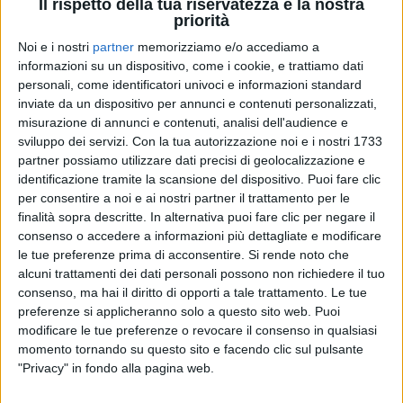
carriera del cantautore nelle arene indoor. Si tratta
Il rispetto della tua riservatezza è la nostra
priorità
del primo, importante, passo del countdown verso il
suo addio alle scene, annunciato per l’anno 2026.
Noi e i nostri
partner
memorizziamo e/o accediamo a
informazioni su un dispositivo, come i cookie, e trattiamo dati
personali, come identificatori univoci e informazioni standard
inviate da un dispositivo per annunci e contenuti personalizzati,
misurazione di annunci e contenuti, analisi dell'audience e
sviluppo dei servizi.
Con la tua autorizzazione noi e i nostri 1733
partner possiamo utilizzare dati precisi di geolocalizzazione e
identificazione tramite la scansione del dispositivo. Puoi fare clic
per consentire a noi e ai nostri partner il trattamento per le
finalità sopra descritte. In alternativa puoi fare clic per negare il
consenso o accedere a informazioni più dettagliate e modificare
le tue preferenze prima di acconsentire.
Si rende noto che
alcuni trattamenti dei dati personali possono non richiedere il tuo
consenso, ma hai il diritto di opporti a tale trattamento. Le tue
preferenze si applicheranno solo a questo sito web. Puoi
modificare le tue preferenze o revocare il consenso in qualsiasi
Visualizza questo post su Instagram
momento tornando su questo sito e facendo clic sul pulsante
"Privacy" in fondo alla pagina web.