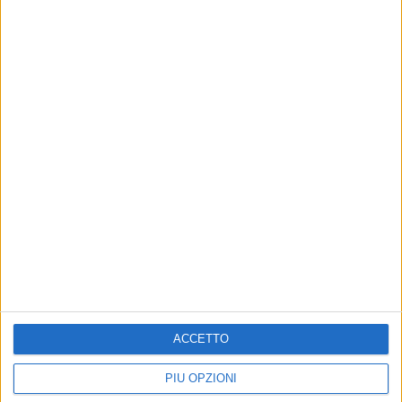
Un post condiviso da CLARA (@soccins)
di
Mara Bizzoco
© Riproduzione riservata
ACCETTO
PIÙ OPZIONI