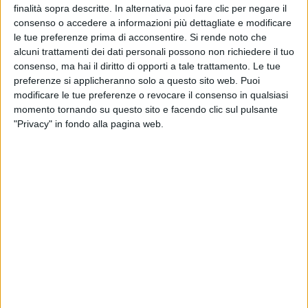
finalità sopra descritte. In alternativa puoi fare clic per negare il
del brano): “
La canzone, autobiografica, affronta un
consenso o accedere a informazioni più dettagliate e modificare
tema di fondamentale importanza: la solitudine che
le tue preferenze prima di acconsentire.
Si rende noto che
opprime con un ‘nodo alla gola / come un foulard’
alcuni trattamenti dei dati personali possono non richiedere il tuo
chi si chiede ‘dov’è papà’ perso in un vuoto che si fa
consenso, ma hai il diritto di opporti a tale trattamento. Le tue
piombo che ti costringe ad imparare ‘cos’è l’assenza
preferenze si applicheranno solo a questo sito web. Puoi
/ è un altro regalo questa mancanza’. Ma non sarà un
modificare le tue preferenze o revocare il consenso in qualsiasi
dolore vano o inascoltato se si impara a tendere la
momento tornando su questo sito e facendo clic sul pulsante
mano in cerca di una madre, cui Clara si rivolge. È
"Privacy" in fondo alla pagina web.
così che si diventa adulti, imparando ad ammettere
le proprie fragilità fino a saper scrivere ‘a penna
sopra un muro / Nessuno si salva da solo’. Un
messaggio necessario, che l’artista affida ad una
linguistica pulita, cucita su note contemporanee,
sposando abilmente i canoni della Musical
Letteratura tanto cari al Premio Lunezia
”.
Con
Boulevard
,
Clara
cercherà di giudicarsi la
vittoria
a
Sanremo Giovani
il
19 dicembre
e
di
conseguenza l’accesso diretto al
Festival
di
Sanremo 2024
, dove potrebbe incontrare
Mr.Rain