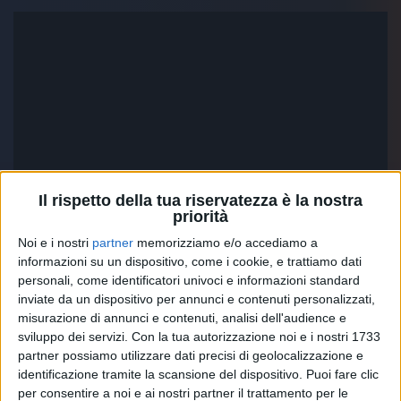
Il rispetto della tua riservatezza è la nostra
priorità
Noi e i nostri
partner
memorizziamo e/o accediamo a
informazioni su un dispositivo, come i cookie, e trattiamo dati
personali, come identificatori univoci e informazioni standard
inviate da un dispositivo per annunci e contenuti personalizzati,
misurazione di annunci e contenuti, analisi dell'audience e
sviluppo dei servizi.
Con la tua autorizzazione noi e i nostri 1733
partner possiamo utilizzare dati precisi di geolocalizzazione e
identificazione tramite la scansione del dispositivo. Puoi fare clic
Ecco una parte della
motivazione
del
Premio
per consentire a noi e ai nostri partner il trattamento per le
Lunezia Nuove Proposte
(che contiene alcuni versi