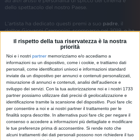
ad altri artisti e personalità di spicco del cinema e
dello spettacolo del nostro Paese.
L’artista ha dedicato questi premi a suo
padre
, il
dottor Giovanni Cremonini, scomparso nel 2019, e ha
dichiarato: “
Sono onorato e emozionato per questo
Il rispetto della tua riservatezza è la nostra
riconoscimento che per me oltrepassa il valore
priorità
professionale per coinvolgere fortemente quello
Noi e i nostri
partner
memorizziamo e/o accediamo a
personale. Qui ho iniziato a scrivere canzoni e ho
informazioni su un dispositivo, come i cookie, e trattiamo dati
vissuto e continuo a vivere momenti importantissimi
personali, come identificatori univoci e informazioni standard
per la mia storia e la mia idea di vita artistica
”,
inviate da un dispositivo per annunci e contenuti personalizzati,
sottolineando il suo forte legame con a terra di
misurazione di annunci e contenuti, analisi dell'audience e
Maratea
che più volte aveva già definito come uno
sviluppo dei servizi.
Con la tua autorizzazione noi e i nostri 1733
dei suoi luoghi del cuore.
partner possiamo utilizzare dati precisi di geolocalizzazione e
identificazione tramite la scansione del dispositivo. Puoi fare clic
per consentire a noi e ai nostri partner il trattamento per le
finalità sopra descritte. In alternativa puoi fare clic per negare il
consenso o accedere a informazioni più dettagliate e modificare
le tue preferenze prima di acconsentire.
Si rende noto che
alcuni trattamenti dei dati personali possono non richiedere il tuo