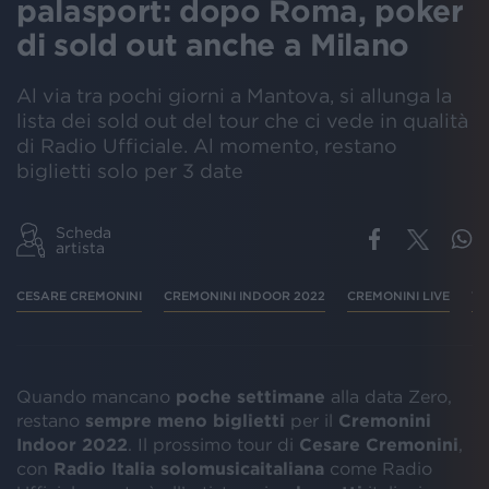
palasport: dopo Roma, poker
di sold out anche a Milano
Al via tra pochi giorni a Mantova, si allunga la
lista dei sold out del tour che ci vede in qualità
di Radio Ufficiale. Al momento, restano
biglietti solo per 3 date
Scheda
artista
CESARE CREMONINI
CREMONINI INDOOR 2022
CREMONINI LIVE
TO
Quando mancano
poche settimane
alla data Zero,
restano
sempre meno biglietti
per il
Cremonini
Indoor 2022
. Il prossimo tour di
Cesare Cremonini
,
con
Radio Italia solomusicaitaliana
come Radio