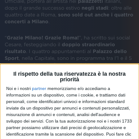
Ufficiale, porterà all’artista nei
palazzetti
italiani,
dopo il grande successo estivo
negli stadi
: oltre alle
quattro date a Roma,
sono sold out anche i quattro
concerti a Milano
.
“
Grazie Milano! Grazie Roma!
”, ha scritto sui social
Cesare, festeggiando il
doppio straordinario
risultato
. I quattro appuntamenti al
Palazzo dello
Sport
, nella Capitale, sono in programma tra l’1 e il 5
novembre, dopo la
data Zero
del 29 ottobre a
Mantova
, già esaurita da tempo.
Il rispetto della tua riservatezza è la nostra
priorità
Noi e i nostri
partner
memorizziamo e/o accediamo a
informazioni su un dispositivo, come i cookie, e trattiamo dati
personali, come identificatori univoci e informazioni standard
inviate da un dispositivo per annunci e contenuti personalizzati,
misurazione di annunci e contenuti, analisi dell'audience e
sviluppo dei servizi.
Con la tua autorizzazione noi e i nostri 1733
partner possiamo utilizzare dati precisi di geolocalizzazione e
identificazione tramite la scansione del dispositivo. Puoi fare clic