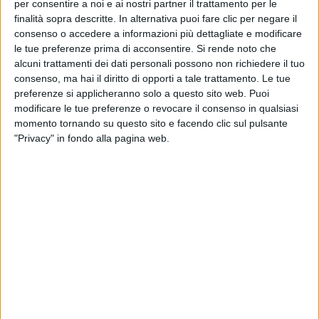
per consentire a noi e ai nostri partner il trattamento per le
finalità sopra descritte. In alternativa puoi fare clic per negare il
consenso o accedere a informazioni più dettagliate e modificare
le tue preferenze prima di acconsentire.
Si rende noto che
alcuni trattamenti dei dati personali possono non richiedere il tuo
consenso, ma hai il diritto di opporti a tale trattamento. Le tue
Visualizza questo post su Instagram
preferenze si applicheranno solo a questo sito web. Puoi
modificare le tue preferenze o revocare il consenso in qualsiasi
momento tornando su questo sito e facendo clic sul pulsante
"Privacy" in fondo alla pagina web.
Un post condiviso da cesarecremonini (@cesarecremonini)
I live previsti al
Mediolanum Forum di Assago
, in
provincia di Milano, andranno invece in scena tra il 13