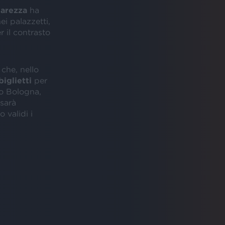
arezza
ha
ei palazzetti,
 il contrasto
 che, nello
biglietti
per
o Bologna,
 sarà
o validi i