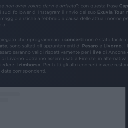
he non avrei voluto darvi è arrivata
”: con questa frase
Cap
 suoi follower di Instagram il rinvio del suo
Exuvia Tour
n
 maggio anziché a febbraio a causa delle attuali norme per
ia.
 spiegato che riprogrammare i
concerti
non è stato facile e
ate
, sono saltati gli appuntamenti di
Pesaro
e
Livorno
. I
esaro saranno validi rispettivamente per i
live
di Ancona 
 di Livorno potranno essere usati a Firenze; in alternativa
hiedere il
rimborso
. Per tutti gli altri concerti invece restan
le date corrispondenti.