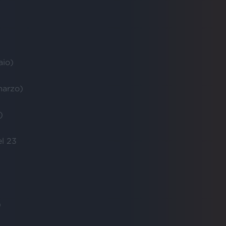
aio)
arzo)
)
l 23
)