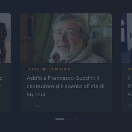
LUTTO NELLA MUSICA
R
o
Addio a Francesco Guccini: il
I
”
cantautore si è spento all’età di
M
86 anni
S
06 ago
0