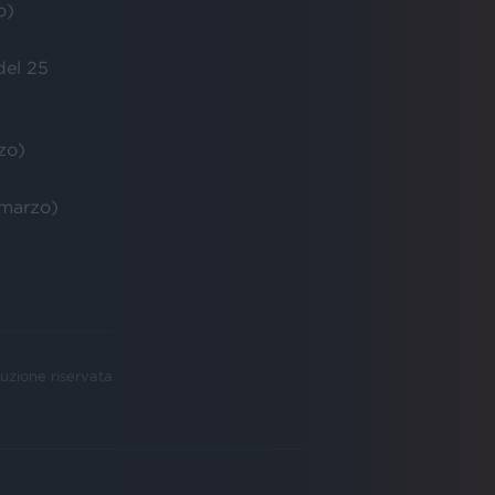
o)
el 25
zo)
marzo)
uzione riservata