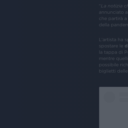
“
La notizia c
annunciato ai
che partirà a
della pandem
L’artista ha
spostare le
d
la tappa di P
mentre quelli
possibile ric
biglietti del