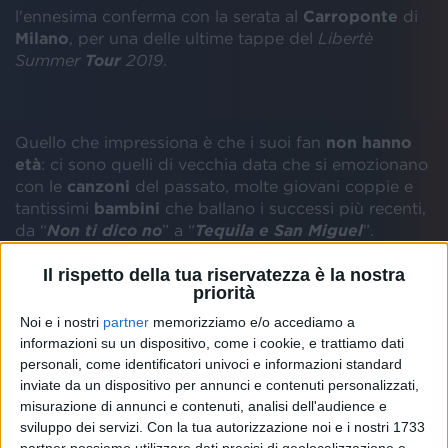
l'ennesima conferma con la serata al
Carroponte
di
Milano
, per una delle ultime tappe del
Libertè
Summer
Tour
2019
.
Quello che impressiona è che i suoi fan
non hanno
età
: ci sono quelli di vecchia data che si emozionano
con le
canzoni
del passato, molte giovani coppie e
tantissimi
bambini
che ballano i successi più recenti,
da “
Non ti dico no
” a “
Tequila e San Miguel
”.
Il rispetto della tua riservatezza è la nostra
priorità
Un'altra cosa che non manca mai a un concerto della
Noi e i nostri
partner
memorizziamo e/o accediamo a
Bertè è il ricordo della
sorella
Mia Martini
. “
È una
informazioni su un dispositivo, come i cookie, e trattiamo dati
ferita ancora aperta, con lei è morta una parte di me
”.
personali, come identificatori univoci e informazioni standard
Anche per questo arriva sul palco
Aida Cooper
, che
inviate da un dispositivo per annunci e contenuti personalizzati,
il 20 settembre (giorno del compleanno delle
misurazione di annunci e contenuti, analisi dell'audience e
sorelle
) pubblicherà un progetto dedicato a Mimì
sviluppo dei servizi.
Con la tua autorizzazione noi e i nostri 1733
supportato proprio da Loredana.
partner possiamo utilizzare dati precisi di geolocalizzazione e