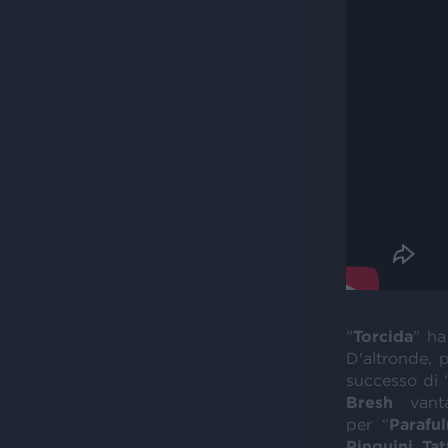
"
Torcida
" ha
D'altronde, 
successo di 
Bresh
vanta
per “
Paraful
Pinguini
Ta