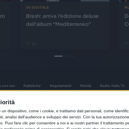
IN DIGITALE
N
Bresh: arriva l’edizione deluxe
D
ero
dell’album “Mediterraneo”
C
01 giu
2
a con noi
Pubblicita'
Regolamenti
Mobile
Radio Italia Tv
iorità
 opere dell'ingegno
Sede Amministrativa: Viale Europa 49, 20
dispositivo, come i cookie, e trattiamo dati personali, come identifica
i d'autore e dei diritti
02 25444220
, analisi dell'audience e sviluppo dei servizi.
Con la tua autorizzazione 
.F. e n° iscrizione
 Puoi fare clic per consentire a noi e ai nostri partner il trattamento per 
Sede Legale: Via Savona 97, 20144 Milano
istrata n°286 - 3 Aprile