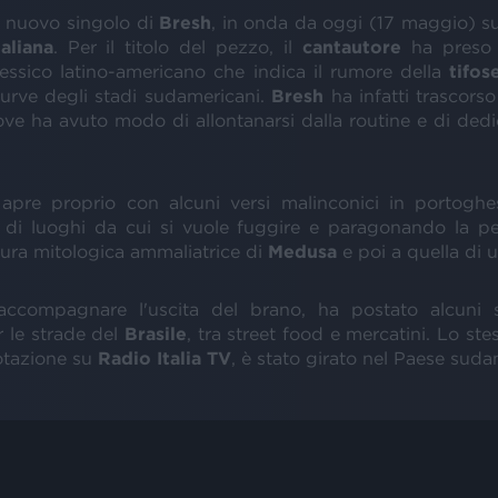
il nuovo singolo di
Bresh
, in onda da oggi (17 maggio) 
aliana
. Per il titolo del pezzo, il
cantautore
ha preso i
lessico latino-americano che indica il rumore della
tifos
 curve degli stadi sudamericani.
Bresh
ha infatti trascorso
ove ha avuto modo di allontanarsi dalla routine e di ded
 apre proprio con alcuni versi malinconici in portogh
 di luoghi da cui si vuole fuggire e paragonando la 
gura mitologica ammaliatrice di
Medusa
e poi a quella di 
accompagnare l'uscita del brano, ha postato alcuni s
 le strade del
Brasile
, tra street food e mercatini. Lo st
rotazione su
Radio
Italia
TV
, è stato girato nel Paese sud