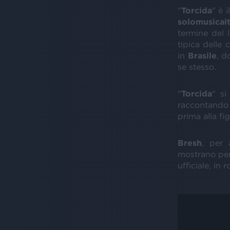
"
Torcida
" è 
solomusicait
termine del 
tipica delle
in
Brasile
, d
se stesso.
"
Torcida
" si
raccontando
prima alla fi
Bresh
, per 
mostrano per
ufficiale, in 