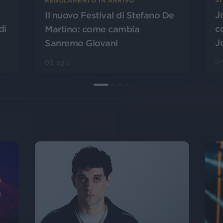
REGOLAMENTO IN ARRIVO
J
Il nuovo Festival di Stefano De
di
c
Martino: come cambia
J
Sanremo Giovani
0
05 ago