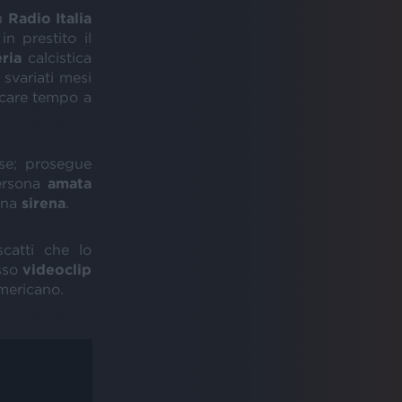
su
Radio Italia
n prestito il
eria
calcistica
 svariati mesi
icare tempo a
ese; prosegue
persona
amata
una
sirena
.
catti che lo
esso
videoclip
americano.