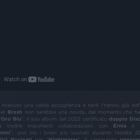
 ricevuto una calda accoglienza e tanti l'hanno già de
per
Bresh
non sarebbe una novità, dal momento che ha a
“
Oro
Blu
", il suo album del 2022 certificato
doppio
Dis
 inoltre importanti collaborazioni: con
Ernia
e
mini
”, uno tra i brani più suonati durante l'estate 
ttici Nucleari
per "
Nightmares
". Il cantautore
genove