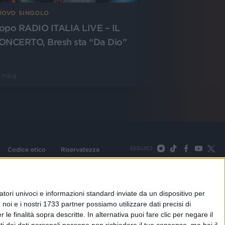
UOVO SINGOLO
opo RADIO ITALIA LIVE – IL
ONCERTO, Bresh sta “Da Dio”
1 mag
SEGUICI
Codice etico
Riservatezza
093 Cologno Monzese (Mi) |Tel. +39 02 254441 | Fax +39
TORNA SU
tori univoci e informazioni standard inviate da un dispositivo per
noi e i nostri 1733 partner possiamo utilizzare dati precisi di
le finalità sopra descritte. In alternativa puoi fare clic per negare il