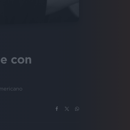
ie con
-americano