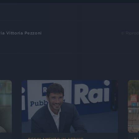
ia Vittoria Pezzoni
© Riprod
SI