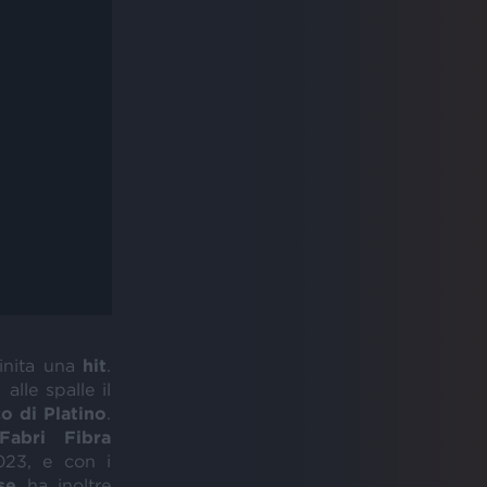
finita una
hit
.
lle spalle il
co
di
Platino
.
Fabri
Fibra
2023, e con i
se
ha inoltre