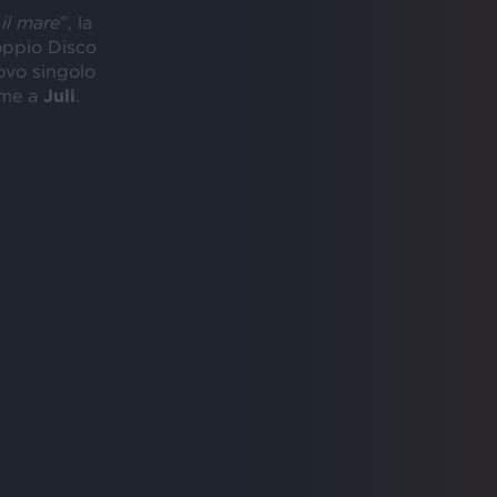
il mare
”, la
doppio Disco
uovo singolo
ieme a
Juli
.