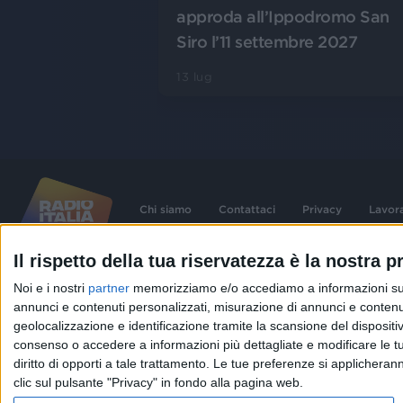
approda all’Ippodromo San
Siro l’11 settembre 2027
13 lug
Chi siamo
Contattaci
Privacy
Lavor
Il rispetto della tua riservatezza è la nostra pr
©
2026
RADIO ITALIA S.p.A. P.IVA 06832230152 | Tutti i diritti riservati. Per le
Noi e i nostri
partner
memorizziamo e/o accediamo a informazioni su un 
contenute nel sito sono stati assolti gli obblighi derivanti dalla normativa dei diritt
connessi.
annunci e contenuti personalizzati, misurazione di annunci e contenuti
Capitale Sociale € 580.000,00 interamente versato. Iscr. Reg. Imprese Milano - C
geolocalizzazione e identificazione tramite la scansione del dispositivo.
06832230152. Iscritta al R.E.A. di Milano al n° 1125258. Testata giornalistica Reg
1987.
consenso o accedere a informazioni più dettagliate e modificare le t
diritto di opporti a tale trattamento. Le tue preferenze si applicher
clic sul pulsante "Privacy" in fondo alla pagina web.