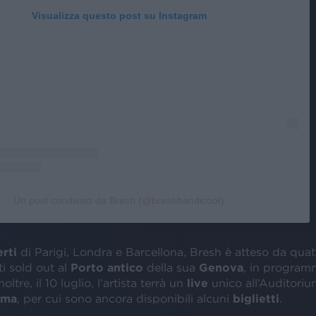
Visualizza questo post su Instagram
Un post condiviso da Bresh (@breshbandicoot)
rti
di Parigi, Londra e Barcellona, Bresh è atteso da quat
 sold out al
Porto antico
della sua
Genova
, in programma 
Inoltre, il 10 luglio, l’artista terrà un
live
unico all’Auditoriu
oma
, per cui sono ancora disponibili alcuni
biglietti
.