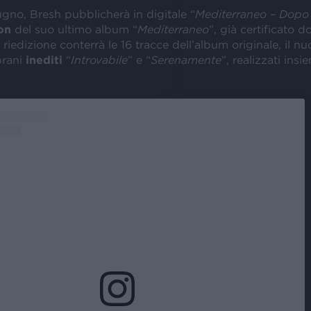
gno, Bresh pubblicherà in digitale “
Mediterraneo – Dopo 
on
del suo ultimo album “
Mediterraneo
”, già certificato 
a riedizione conterrà le 16 tracce dell’album originale, il n
 brani
inediti
“
Introvabile
” e “
Serenamente
”, realizzati ins