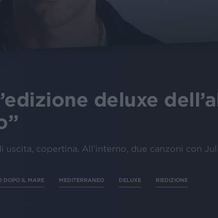
l’edizione deluxe dell’
o”
 di uscita, copertina. All’interno, due canzoni con Jul
 DOPO IL MARE
MEDITERRANEO
DELUXE
RIEDIZIONE