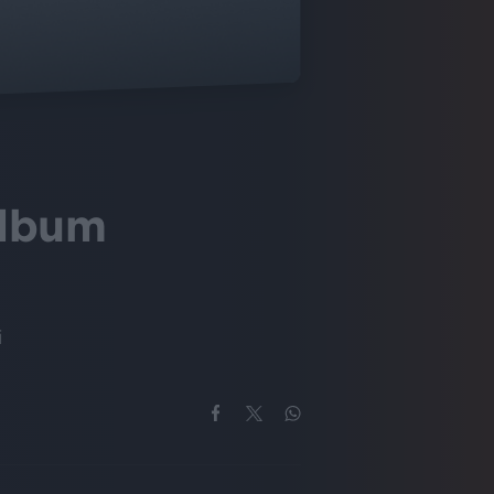
album
i