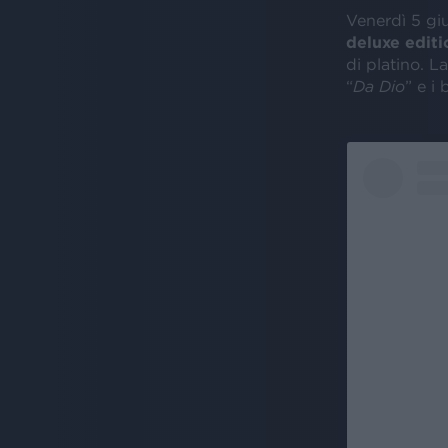
Venerdì 5 giu
deluxe editi
di platino. L
“
Da Dio
” e i