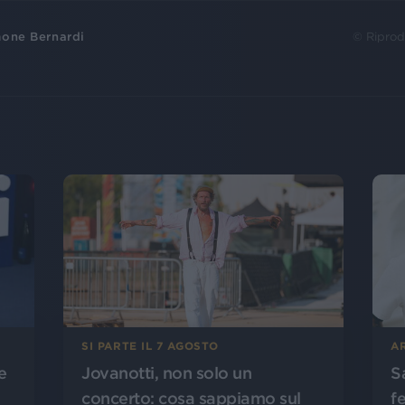
one Bernardi
© Riprod
SI PARTE IL 7 AGOSTO
A
Jovanotti, non solo un
S
e
concerto: cosa sappiamo sul
f