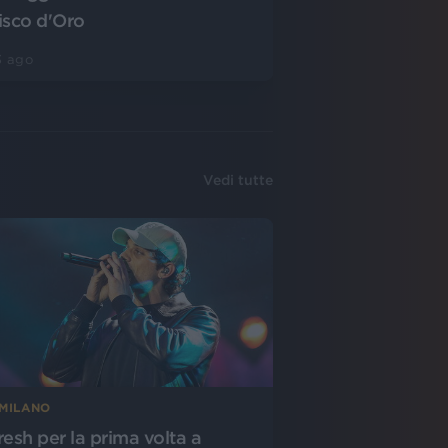
isco d'Oro
3 ago
Vedi tutte
 MILANO
resh per la prima volta a