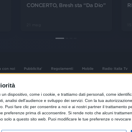
CONCERTO, Bresh sta “Da Dio”
R
21 mag
1
a con noi
Pubblicita'
Regolamenti
Mobile
Radio Italia Tv
iorità
 opere dell'ingegno
Sede Amministrativa: Viale Europa 49, 20
dispositivo, come i cookie, e trattiamo dati personali, come identifica
i d'autore e dei diritti
02 25444220
, analisi dell'audience e sviluppo dei servizi.
Con la tua autorizzazione 
.F. e n° iscrizione
 Puoi fare clic per consentire a noi e ai nostri partner il trattamento per 
Sede Legale: Via Savona 97, 20144 Milano
istrata n°286 - 3 Aprile
ue preferenze prima di acconsentire.
Si rende noto che alcuni trattament
anno solo a questo sito web. Puoi modificare le tue preferenze o revoca