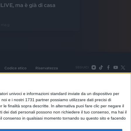
ILIVE, ma è già di casa
5 mag
SEGUICI
Codice etico
Riservatezza
093 Cologno Monzese (Mi) |Tel. +39 02 254441 | Fax +39
TORNA SU
tori univoci e informazioni standard inviate da un dispositivo per
noi e i nostri 1731 partner possiamo utilizzare dati precisi di
le finalità sopra descritte. In alternativa puoi fare clic per negare il
i dei dati personali possono non richiedere il tuo consenso, ma hai il
re il consenso in qualsiasi momento tornando su questo sito e facendo