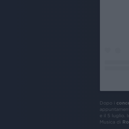
Dopo i
conce
appuntamenti
e il 5 luglio. 
Musica di
R