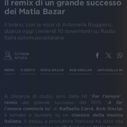
il remix di un grande successo
dei Matia Bazar
Il brano, con la voce di Antonella Ruggiero,
sbarca oggi (venerdì 10 novembre) su Radio
Italia solomusicaitaliana
Scheda
artista
REMIX
TI SENTO
MATIA BAZAR
BOB SINCLAR
ANTONELLA RUG
A distanza di dodici anni dalla hit “
Far l’amore
”,
remix
del grande successo del 1976 “
A far
l'amore comincia tu
” di
Raffaella Carrà
,
Bob Sinclar
è tornato a lavorare su un
classico della musica
italiana
. Il deejay e produttore francese ha dato vita