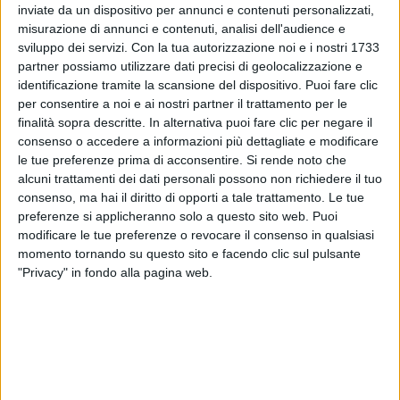
inviate da un dispositivo per annunci e contenuti personalizzati,
misurazione di annunci e contenuti, analisi dell'audience e
sviluppo dei servizi.
Con la tua autorizzazione noi e i nostri 1733
partner possiamo utilizzare dati precisi di geolocalizzazione e
identificazione tramite la scansione del dispositivo. Puoi fare clic
Un post condiviso da MatiaBazarOfficial (@matiabazarofficial)
per consentire a noi e ai nostri partner il trattamento per le
finalità sopra descritte. In alternativa puoi fare clic per negare il
consenso o accedere a informazioni più dettagliate e modificare
Nella nuova versione del brano c'è
l'inconfondibile
le tue preferenze prima di acconsentire.
Si rende noto che
voce di Antonella Ruggiero
, cantante del gruppo
alcuni trattamenti dei dati personali possono non richiedere il tuo
genovese dagli esordi nel 1975 fino al 1989. In quegli
consenso, ma hai il diritto di opporti a tale trattamento. Le tue
preferenze si applicheranno solo a questo sito web. Puoi
anni, i
Matia Bazar
si erano affermati nel panorama
modificare le tue preferenze o revocare il consenso in qualsiasi
musicale, vincendo anche il
Festival di Sanremo nel
momento tornando su questo sito e facendo clic sul pulsante
1978
con la canzone “...
e dirsi ciao
”.
"Privacy" in fondo alla pagina web.