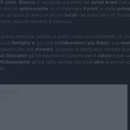
il cielo
,
Blanco
si racconta a partire dai
primi brani
mai p
do era un
adolescente
(e si chiamava
Fyrex
) e dalle
prime
 un gruppo di amici in alcuni
locali
del bresciano di front
rsone oppure davanti a nessuna.
 prima persona, seduto a petto nudo sul pavimento di un
a sua
famiglia e
sui suoi
collaboratori più fidati
: sua
ma
icevano che era
stonato
, quando lo sentivano cantare le p
à Giovanni
gli ha trasmesso l’amore per il
calcio
e per l
Michelangelo
gli ha fatto sentire dei
beat
afro
la prima vo
ti.