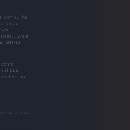
e
, con cui ha
corda poi
track
talia). Svela
e artista
, come
e
si può
 materasso
uzione riservata