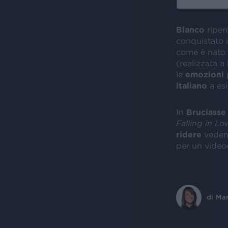
Blanco
riper
conquistato 
come è nato 
(realizzata a
le
emozioni
p
italiano
a esi
In
Bruciasse 
Falling in Lo
ridere
vedend
per un video
di
Ma