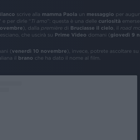
Blanco
scrive alla
mamma Paola
un
messaggio
per augur
" e per dirle “
Ti amo
”: questa è una delle
curiosità
emerse, 
novembre
), dalla
première
di
Bruciasse il cielo
, il
road mo
bresciano, che uscirà su
Prime Video
domani (
giovedì 9 
ani (
venerdì 10 novembre
), invece, potrete ascoltare su
liana il
brano
che ha dato il nome al film.