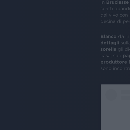
In
Bruciasse 
scritti quan
dal vivo con
decina di pe
Blanco
dà in
dettagli
sull
sorella
gli d
casa; suo
pap
produttore 
sono incontra