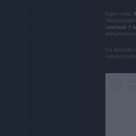
Ogni notte,
"
Buonanotte
(
martedì 7 
dell’artista 
Da dopodom
solomusicaita