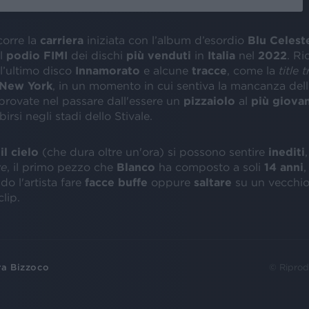
corre la
carriera
iniziata con l’album d’esordio
Blu Celest
il
podio FIMI
dei dischi
più venduti
in
Italia
nel
2022
. Ri
l’ultimo disco
Innamorato
e alcune
tracce
, come la
title 
New York
, in un momento in cui sentiva la mancanza dell’I
rovate nel passare dall'essere un
pizzaiolo
al
più giovan
birsi negli stadi dello Stivale.
il cielo
(che dura oltre un'ora) si possono sentire
inediti
ve
, il primo pezzo che
Blanco
ha composto a soli
14 anni
,
o l'artista fare
facce buffe
oppure
saltare
su un vecchio
clip.
ra Bizzoco
© Riprod