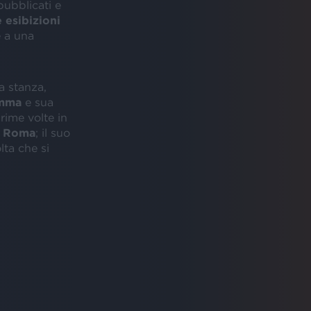
ubblicati e
 esibizioni
e a una
a stanza,
mma
e sua
rime volte in
a
Roma
; il suo
lta che si