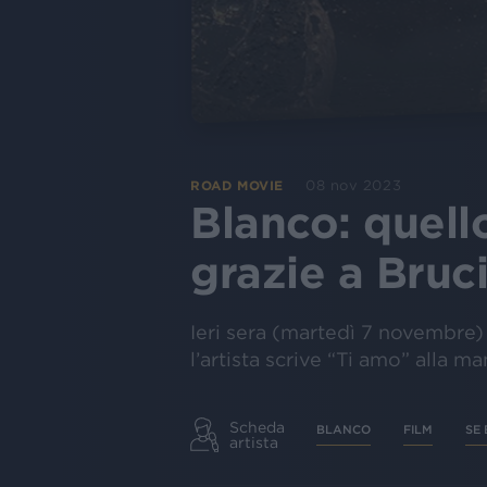
08 nov 2023
ROAD MOVIE
Blanco: quello
grazie a Bruci
Ieri sera (martedì 7 novembre) 
l’artista scrive “Ti amo” alla 
Scheda
BLANCO
FILM
SE 
artista