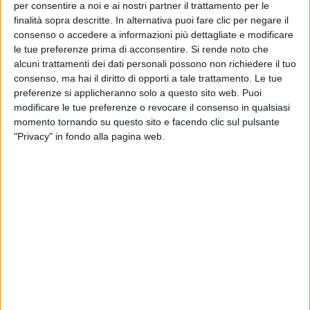
per consentire a noi e ai nostri partner il trattamento per le
finalità sopra descritte. In alternativa puoi fare clic per negare il
consenso o accedere a informazioni più dettagliate e modificare
le tue preferenze prima di acconsentire.
Si rende noto che
alcuni trattamenti dei dati personali possono non richiedere il tuo
Un post condiviso da BLANCO (@blanchitobebe)
consenso, ma hai il diritto di opporti a tale trattamento. Le tue
preferenze si applicheranno solo a questo sito web. Puoi
modificare le tue preferenze o revocare il consenso in qualsiasi
momento tornando su questo sito e facendo clic sul pulsante
L’artista toccherà i palchi dei principali
festival estivi
"Privacy" in fondo alla pagina web.
da giugno ad agosto, portando dal vivo i brani del
suo nuovo progetto discografico, che segna un
importante capitolo nel
percorso artistico
di Blanco,
insieme ai
grandi successi
che hanno definito la sua
carriera.