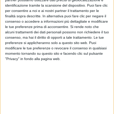
partner possiamo utilizzare dati precisi di geolocalizzazione e
ha raccontato ai nostri Mauro Marino e Daniela
identificazione tramite la scansione del dispositivo. Puoi fare clic
Cappelletti: “
L’amore è come una pianta: devi avere
per consentire a noi e ai nostri partner il trattamento per le
continuamente cura di lui
”.
finalità sopra descritte. In alternativa puoi fare clic per negare il
consenso o accedere a informazioni più dettagliate e modificare
le tue preferenze prima di acconsentire.
Si rende noto che
alcuni trattamenti dei dati personali possono non richiedere il tuo
consenso, ma hai il diritto di opporti a tale trattamento. Le tue
preferenze si applicheranno solo a questo sito web. Puoi
modificare le tue preferenze o revocare il consenso in qualsiasi
momento tornando su questo sito e facendo clic sul pulsante
"Privacy" in fondo alla pagina web.
BIAGIO ANTONACCI PRESENTA SU RADIO
ITALIA IL SUO NUOVO SINGOLO
Antonacci si trova a Verona per i
Seat Music Awards
che, in qualità di
radio ufficiale
dell’evento, vi stiamo