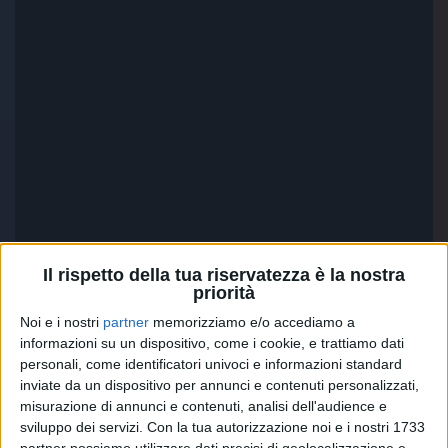
Il rispetto della tua riservatezza è la nostra
priorità
Noi e i nostri
partner
memorizziamo e/o accediamo a
informazioni su un dispositivo, come i cookie, e trattiamo dati
A proposito, in diretta su
Radio Italia
personali, come identificatori univoci e informazioni standard
solomusicaitaliana
, Biagio ha spiegato che questo
inviate da un dispositivo per annunci e contenuti personalizzati,
pezzo è una sorta di “
preghiera
” nei confronti della
misurazione di annunci e contenuti, analisi dell'audience e
cura
: “
Mai come adesso è una delle cose più
sviluppo dei servizi.
Con la tua autorizzazione noi e i nostri 1733
importanti sul lavoro, nei sentimenti e sugli affetti
”,