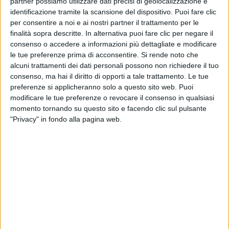
partner possiamo utilizzare dati precisi di geolocalizzazione e
“Questa
canzone
è un
dialogo
con
sè stessi
, con la
identificazione tramite la scansione del dispositivo. Puoi fare clic
per consentire a noi e ai nostri partner il trattamento per le
tua
compagna
o
compagno
, con le
persone
che
finalità sopra descritte. In alternativa puoi fare clic per negare il
condividono con te la vita alla ricerca di un
giusto
consenso o accedere a informazioni più dettagliate e modificare
equilibrio
tra i
doveri
e la propria
felicità
, la ricerca
le tue preferenze prima di acconsentire.
Si rende noto che
di uno
spazio
da potersi ritagliare per
amarsi
alcuni trattamenti dei dati personali possono non richiedere il tuo
davvero senza rinunciare a tutto il resto mentre la
consenso, ma hai il diritto di opporti a tale trattamento. Le tue
vita scorre, con la sua quotidianità a volte troppo
preferenze si applicheranno solo a questo sito web. Puoi
stretta”, ha dichiarato
Biagio Antonacci.
modificare le tue preferenze o revocare il consenso in qualsiasi
momento tornando su questo sito e facendo clic sul pulsante
"Privacy" in fondo alla pagina web.