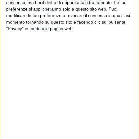
consenso, ma hai il diritto di opporti a tale trattamento. Le tue
preferenze si applicheranno solo a questo sito web. Puoi
I concerti non finiscono qui: in estate andrai alla
modificare le tue preferenze o revocare il consenso in qualsiasi
scoperta della bellezza nel “
Fuori Atlantico Tour
”,
momento tornando su questo sito e facendo clic sul pulsante
"Privacy" in fondo alla pagina web.
di cui Radio Italia è radio ufficiale.
“
A
vevamo già iniziato
in occasione dell’uscita
dell’album quando
siamo
stati nei
musei e
all’O
rto
B
otanico
di
M
ilan
o. V
olevamo continuare con una
diramazione di questo tour.
Sono p
osti difficili da
raggiu
n
gere nel comp
l
eto rispetto della natura e
della mu
s
ica
”.
di
Andrea Daz
© Riproduzione riservata