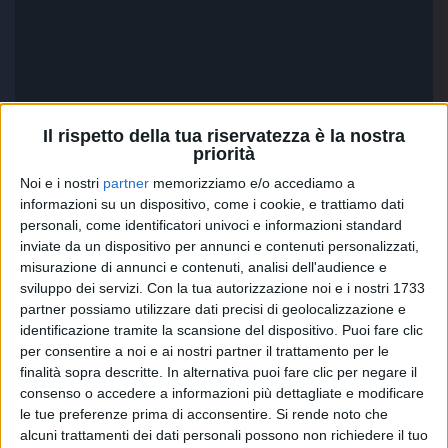
Il rispetto della tua riservatezza è la nostra
priorità
Noi e i nostri
partner
memorizziamo e/o accediamo a
informazioni su un dispositivo, come i cookie, e trattiamo dati
personali, come identificatori univoci e informazioni standard
inviate da un dispositivo per annunci e contenuti personalizzati,
misurazione di annunci e contenuti, analisi dell'audience e
Com’è nato il tuo impegno per l’ambiente?
sviluppo dei servizi.
Con la tua autorizzazione noi e i nostri 1733
partner possiamo utilizzare dati precisi di geolocalizzazione e
identificazione tramite la scansione del dispositivo. Puoi fare clic
“
Sono sempre stato
molto attento, vengo da un
per consentire a noi e ai nostri partner il trattamento per le
paese di 8mila
a
bitanti
(
Ronciglione
, ndr)
, me l’ha
finalità sopra descritte. In alternativa puoi fare clic per negare il
insegnato mio nonno.
Poi ho sposato la campagna di
consenso o accedere a informazioni più dettagliate e modificare
National
G
eographic
‘
Planet or Plastic’ e ho
capito
le tue preferenze prima di acconsentire.
Si rende noto che
che ci sono diversi
atteggiamenti
quotidiani di cui si
alcuni trattamenti dei dati personali possono non richiedere il tuo
potrebbe fare a meno
”.