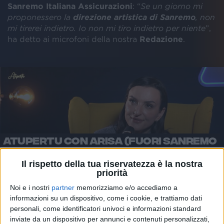
Sanremo Italiana Assicurazioni
: “
Se un giorno mi
proponessero la
direzione artistica di Sanremo
, non
mi tirerei indietro. Io non mi tiro indietro per niente
”,
ha detto ai microfoni della nostra
Redazione
.
ATUPERTU CON ARISA (FUORI SANREMO
ITALIANA ASSICURAZIONI)
Il rispetto della tua riservatezza è la nostra
priorità
Noi e i nostri
partner
memorizziamo e/o accediamo a
informazioni su un dispositivo, come i cookie, e trattiamo dati
personali, come identificatori univoci e informazioni standard
La candidatura di Arisa non è casuale
: ha
inviate da un dispositivo per annunci e contenuti personalizzati,