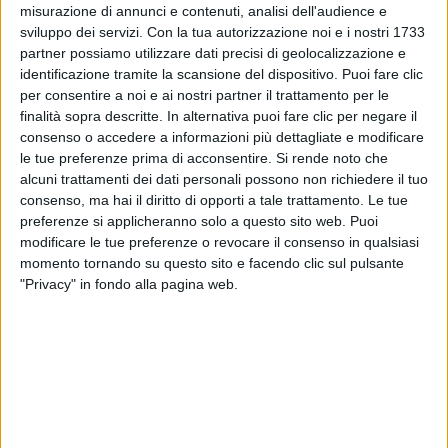
partecipato al Festival, l’ha vinto più volte e ha fatto
misurazione di annunci e contenuti, analisi dell'audience e
anche la co-conduttrice.
“Non so se sono brava a
sviluppo dei servizi.
Con la tua autorizzazione noi e i nostri 1733
fare una cosa del genere
”, ha raccontato con
partner possiamo utilizzare dati precisi di geolocalizzazione e
modestia la cantante allargando il discorso: “
Amo
identificazione tramite la scansione del dispositivo. Puoi fare clic
tantissimo la musica, mi piace indagare su ciò che
per consentire a noi e ai nostri partner il trattamento per le
succede nella musica italiana. Non sono una di quelle
finalità sopra descritte. In alternativa puoi fare clic per negare il
che è convinta che il rap distruggerà la musica
consenso o accedere a informazioni più dettagliate e modificare
italiana, riesco a trovare la bellezza un po’ in tutti i
le tue preferenze prima di acconsentire.
Si rende noto che
generi. Stiamo crescendo sempre di più. Non
alcuni trattamenti dei dati personali possono non richiedere il tuo
succederà che mi offriranno la direzione artistica ma
consenso, ma hai il diritto di opporti a tale trattamento. Le tue
se dovesse succedere…
”.
preferenze si applicheranno solo a questo sito web. Puoi
modificare le tue preferenze o revocare il consenso in qualsiasi
momento tornando su questo sito e facendo clic sul pulsante
Arisa può contare sull’affetto e il sostegno dei
"Privacy" in fondo alla pagina web.
suoi colleghi
, in gara e fuori dalla gara da Patty
Pravo a Noemi, ma anche della famiglia che si è
portata dietro in questa settimana, rappresentata dal
papà Antonio
. “
Visto che so che c’è lui, mi
mantengo calma. Mi spiace che debba vivere questo
caos, però regge botta. Fa un riposino al pomeriggio
e andiamo avanti
”.