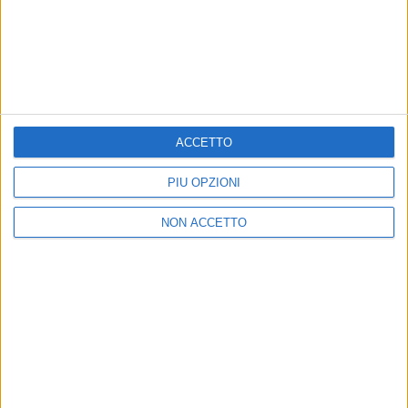
Ricollegandosi a
“Magica favola
”,
Arisa
ha pescato
dai classici per indicare le sue favole preferite.
“
Biancaneve, Cenerentola, Hänsel e Gretel e quelle
che mi raccontava mia nonna Rosa. Alcune erano
troppo popolari per essere raccontate…
”.
ACCETTO
PIÙ OPZIONI
di
Andrea Daz
© Riproduzione riservata
NON ACCETTO
Ultime news
Vedi tutte