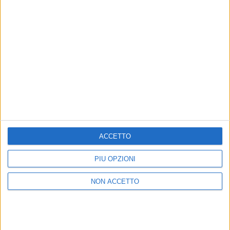
Un post condiviso da Arisa (@arisamusic)
di
Maria Vittoria Pezzoni
© Riproduzione riservata
ACCETTO
Ultime news
Vedi tutte
PIÙ OPZIONI
NON ACCETTO