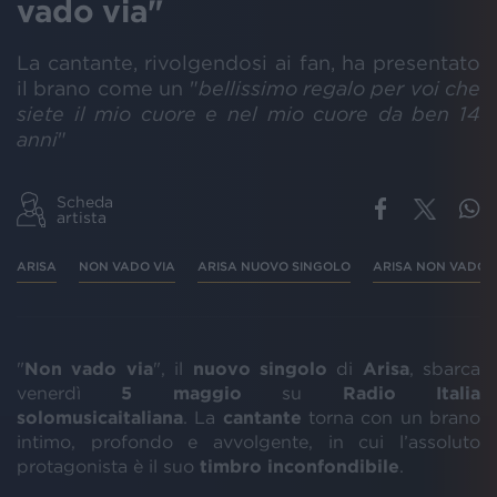
vado via"
La cantante, rivolgendosi ai fan, ha presentato
il brano come un "
bellissimo regalo per voi che
siete il mio cuore e nel mio cuore da ben 14
anni
"
Scheda
artista
ARISA
NON VADO VIA
ARISA NUOVO SINGOLO
ARISA NON VADO V
"
Non vado via
", il
nuovo singolo
di
Arisa
, sbarca
venerdì
5 maggio
su
Radio Italia
solomusicaitaliana
. La
cantante
torna con un brano
intimo, profondo e avvolgente, in cui l’assoluto
protagonista è il suo
timbro inconfondibile
.