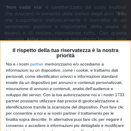
"
Non vado via
" è caratterizzato da suoni morbidi
che evocano le sonorità delle ballad degli anni
'90
e
che supportano melodicamente il concetto di un
sentimento positivo e importante, della voglia di
esserci e di restare, nonostante tutto. Con questa
canzone,
Arisa
aggiunge un importante tassello nella
sua
evoluzione artistica
, che si arricchisce di una
Il rispetto della tua riservatezza è la nostra
nuova ricerca musicale.
priorità
Noi e i nostri
partner
memorizziamo e/o accediamo a
informazioni su un dispositivo, come i cookie, e trattiamo dati
personali, come identificatori univoci e informazioni standard
inviate da un dispositivo per annunci e contenuti personalizzati,
misurazione di annunci e contenuti, analisi dell'audience e
sviluppo dei servizi.
Con la tua autorizzazione noi e i nostri 1733
partner possiamo utilizzare dati precisi di geolocalizzazione e
identificazione tramite la scansione del dispositivo. Puoi fare clic
per consentire a noi e ai nostri partner il trattamento per le
finalità sopra descritte. In alternativa puoi fare clic per negare il
consenso o accedere a informazioni più dettagliate e modificare