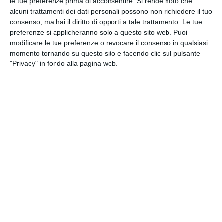
le tue preferenze prima di acconsentire.
Si rende noto che
alcuni trattamenti dei dati personali possono non richiedere il tuo
consenso, ma hai il diritto di opporti a tale trattamento. Le tue
preferenze si applicheranno solo a questo sito web. Puoi
Visualizza questo post su Instagram
modificare le tue preferenze o revocare il consenso in qualsiasi
momento tornando su questo sito e facendo clic sul pulsante
"Privacy" in fondo alla pagina web.
Un post condiviso da Arisa (@arisamusic)
“
'Non vado via' è una bellissima canzone scritta
secondo i canoni della melodia tradizionale italiana.
Ha qualcosa di così magico e universale che
potrebbe essere anche la colonna sonora di un film