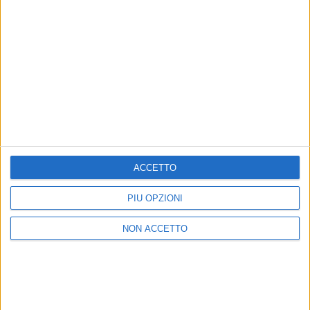
15
FOTO
di
Andrea Daz
© Riproduzione riservata
Ultime news
Vedi tutte
ACCETTO
PIÙ OPZIONI
NON ACCETTO