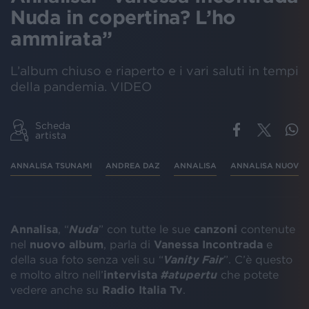
Nuda in copertina? L’ho
ammirata”
L’album chiuso e riaperto e i vari saluti in tempi
della pandemia. VIDEO
Scheda
artista
ANNALISA TSUNAMI
ANDREA DAZ
ANNALISA
ANNALISA NUOVO
Annalisa
,
“
Nuda
”
con tutte le sue
canzoni
contenute
nel
nuovo album
, parla di
Vanessa Incontrada
e
della sua foto senza veli su “
Vanity Fair
”. C’è questo
e molto altro nell’
intervista
#atupertu
che potete
vedere anche su
Radio Italia Tv
.