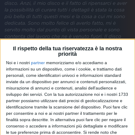
disco. Anzi, il mio disco e il fatto di ripensarci e aver
la possibilità di curare tutti i dettagli è stata la cosa
più bella di tutti questi mesi e la cosa a cui mi sono
dedicata. Sono molto felice di averlo fatto, mi è
servito molto dal punto di vista personale e sono
contenta del lavoro che ne è venuto fuori. Il disco
che oggi è Nuda è migliore di quello che sarebbe
Il rispetto della tua riservatezza è la nostra
stato se fosse uscito prima. Alla fine sono
priorità
contentissima così”.
Noi e i nostri
partner
memorizziamo e/o accediamo a
informazioni su un dispositivo, come i cookie, e trattiamo dati
personali, come identificatori univoci e informazioni standard
inviate da un dispositivo per annunci e contenuti personalizzati,
misurazione di annunci e contenuti, analisi dell'audience e
sviluppo dei servizi.
Con la tua autorizzazione noi e i nostri 1733
partner possiamo utilizzare dati precisi di geolocalizzazione e
identificazione tramite la scansione del dispositivo. Puoi fare clic
per consentire a noi e ai nostri partner il trattamento per le
finalità sopra descritte. In alternativa puoi fare clic per negare il
#ATUPERTU CON ANNALISA (NUDA)
consenso o accedere a informazioni più dettagliate e modificare
le tue preferenze prima di acconsentire.
Si rende noto che