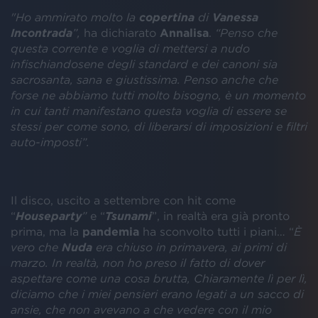
"Ho ammirato molto la
copertina
di
Vanessa
Incontrada
”,
ha dichiarato
Annalisa
.
“Penso che
questa corrente e voglia di mettersi a nudo
infischiandosene degli standard e dei canoni sia
sacrosanta, sana e giustissima. Penso anche che
forse ne abbiamo tutti molto bisogno, è un momento
in cui tanti manifestano questa voglia di essere se
stessi per come sono, di liberarsi di imposizioni e filtri
auto-imposti”.
Il disco, uscito a settembre con hit come
“
Houseparty
”
e “
Tsunami
”, in realtà era già pronto
prima, ma la
pandemia
ha sconvolto tutti i piani… “
È
vero che
Nuda
era chiuso in primavera, ai primi di
marzo. In realtà, non ho preso il fatto di dover
aspettare come una cosa brutta, Chiaramente lì per lì,
diciamo che i miei pensieri erano legati a un sacco di
ansie, che non avevano a che vedere con il mio