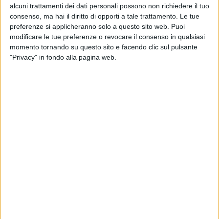
alcuni trattamenti dei dati personali possono non richiedere il tuo
consenso, ma hai il diritto di opporti a tale trattamento. Le tue
preferenze si applicheranno solo a questo sito web. Puoi
modificare le tue preferenze o revocare il consenso in qualsiasi
La
pandemia
ha cambiato anche il
modo di salutarsi
momento tornando su questo sito e facendo clic sul pulsante
e
Annalisa
ha confessato di averli provati un po’
"Privacy" in fondo alla pagina web.
tutti, ma non tutti la convincono fino in fondo. “
In
questo tempo di pandemia, ho fatto un po’ di tutto e
ho usato tutti i saluti: il pugnetto, il gomito, il cenno e
la manina. A me piace ancora la manina, so che è un
po’ poco e che ci sarebbe la voglia di abbracciarsi…
Il
gomito
non mi convince: sei proprio lì che ci sei
quasi e poi devi tirarti indietro alla fine. Li ho provati
tutti, speriamo di poterci riabbracciare presto
”.