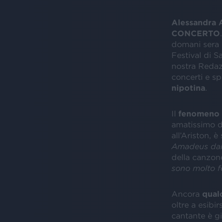
Alessandra
CONCERTO
domani sera 
Festival di S
nostra Redaz
concerti e sp
nipotina
.
Il
fenomeno 
amatissimo d
all’Ariston, è
Amadeus da
della canzone
sono molto f
Ancora
qual
oltre a esibi
cantante è g