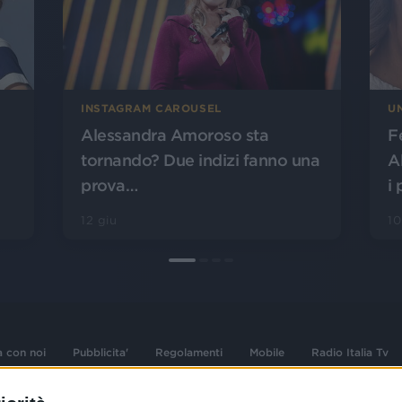
INSTAGRAM CAROUSEL
U
Alessandra Amoroso sta
F
tornando? Due indizi fanno una
A
prova…
i
12 giu
1
a con noi
Pubblicita'
Regolamenti
Mobile
Radio Italia Tv