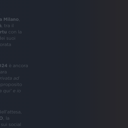
L
a Milano
,
à
, tra il
rtu
con la
ei suoi
orata
024
è ancora
gara
rivata ad
proposito
 qui’ e io
Nell’attesa,
TO
, la
sui social