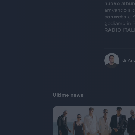
nuovo albu
arrivando a d
concreto
e A
godiamo in P
RADIO ITAL
di
An
Ultime news