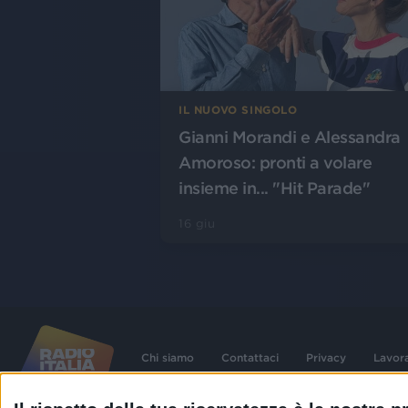
IL NUOVO SINGOLO
Gianni Morandi e Alessandra
Amoroso: pronti a volare
insieme in... "Hit Parade"
16 giu
Chi siamo
Contattaci
Privacy
Lavor