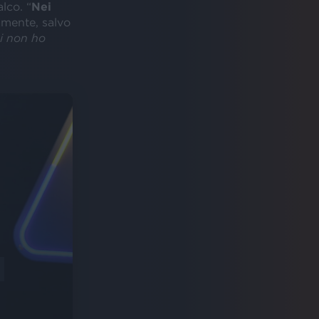
lco. “
Nei
amente, salvo
ui non ho