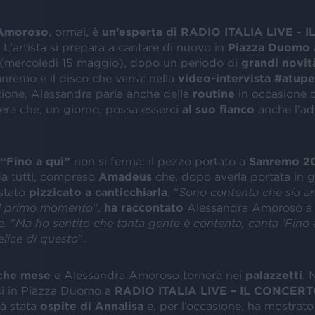
 Amoroso
, ormai, è
un’esperta di RADIO ITALIA LIVE - I
. L’artista si prepara a cantare di nuovo in
Piazza Duomo 
(mercoledì 15 maggio), dopo un periodo di
grandi novit
anremo e il disco che verrà: nella
video-intervista #atupe
ione, Alessandra parla anche della
routine
in occasione d
era che, un giorno, possa esserci
al suo fianco
anche l’ad
“Fino a qui”
non si ferma: il pezzo portato a
Sanremo 2
a tutti, compreso
Amadeus
che, dopo averla portata in 
 stato
pizzicato a canticchiarla
. “
Sono contenta che sia ar
l primo momento
”,
ha raccontato
Alessandra Amoroso a 
. “
Ma ho sentito che tanta gente è contenta, canta ‘Fino a
elice di questo
”.
che mese
e Alessandra Amoroso tornerà nei
palazzetti
. 
rsi in Piazza Duomo a
RADIO ITALIA LIVE – IL CONCER
ià stata
ospite di Annalisa
e, per l’occasione, ha mostrato 