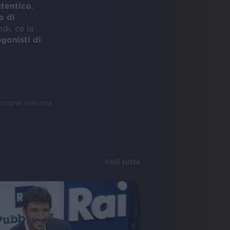
utentico
,
o di
di, ce la
agonisti di
uzione riservata
Vedi tutte