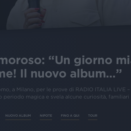
moroso: “Un giorno mi
me! Il nuovo album…”
omo, a Milano, per le prove di RADIO ITALIA LIVE –
uo periodo magica e svela alcune curiosità, familiari
NUOVO ALBUM
NIPOTE
FINO A QUI
TOUR