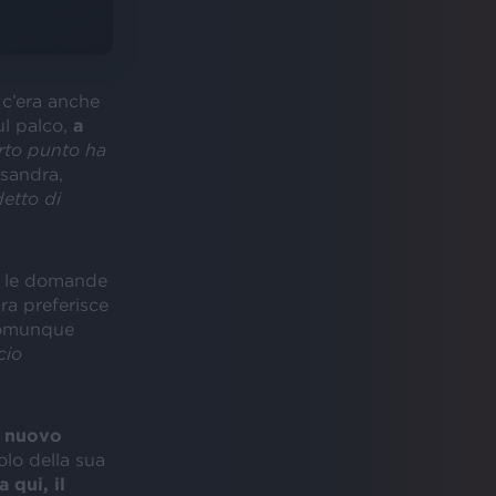
i c’era anche
ul palco,
a
erto punto ha
ssandra,
etto di
o le domande
ra preferisce
comunque
cio
 nuovo
tolo della sua
a qui, il