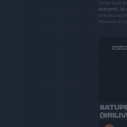
come cura p
concerti, io
rare eccezioni
nessuno in c
#ATUP
(#RILI