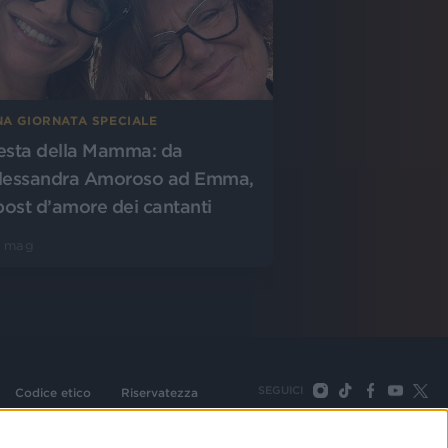
NA GIORNATA SPECIALE
esta della Mamma: da
lessandra Amoroso ad Emma,
 post d’amore dei cantanti
0 mag
SEGUICI
Codice etico
Riservatezza