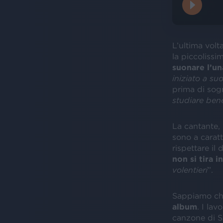
L’ultima volta
la piccolissi
suonare l’una
iniziato a su
prima di sogn
studiare ben
La cantante,
sono a carat
rispettare il 
non si tira i
volentieri
”.
Sappiamo ch
album
. I lav
canzone di S