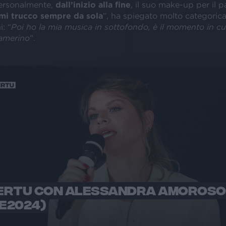
ersonalmente,
dall’inizio alla fine
, il suo make-up per il pa
 mi trucco sempre da sola
”, ha spiegato molto categoric
: “
Poi ho la mia musica in sottofondo, è il momento in c
amerino
”.
ERTU CON ALESSANDRA AMOROSO
VE2024)