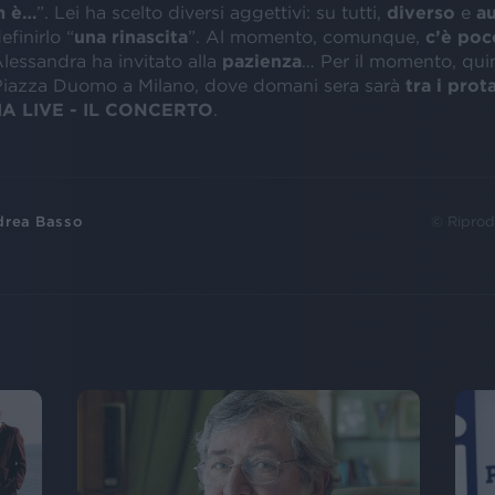
m è…
”. Lei ha scelto diversi aggettivi: su tutti,
diverso
e
a
efinirlo “
una rinascita
”. Al momento, comunque,
c’è poc
lessandra ha invitato alla
pazienza
… Per il momento, quin
iazza Duomo a Milano, dove domani sera sarà
tra i prot
IA LIVE - IL CONCERTO
.
drea Basso
© Riprod