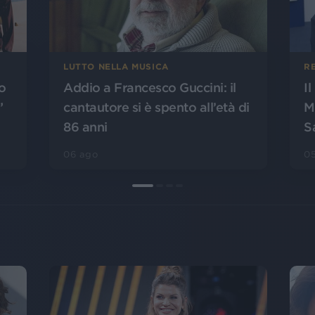
LUTTO NELLA MUSICA
R
o
Addio a Francesco Guccini: il
I
”
cantautore si è spento all’età di
M
86 anni
S
06 ago
0