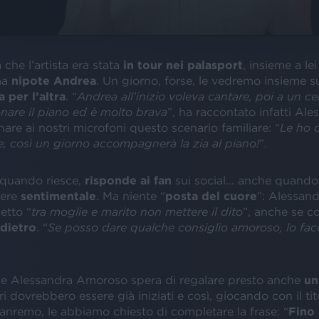
 che l’artista era stata
in tour nei palasport
, insieme a le
ma
nipote Andrea
. Un giorno, forse, le vedremo insieme s
 per l’altra
. “
Andrea all’inizio voleva cantare, poi a un c
onare il piano ed è molto brava
”, ha raccontato infatti Ale
are ai nostri microfoni questo scenario familiare: “
Le ho d
e, così un giorno accompagnerà la zia al piano!
”.
 quando riesce,
risponde ai fan
sui social… anche quand
tere
sentimentale
. Ma niente “
posta del cuore
”: Alessand
detto “
tra moglie e marito non mettere il dito
”, anche se 
ndietro
. “
Se posso dare qualche consiglio amoroso, lo fac
e Alessandra Amoroso spera di regalare presto anche
un
ori dovrebbero essere già iniziati e così, giocando con il ti
anremo, le abbiamo chiesto di completare la frase: “
Fino 