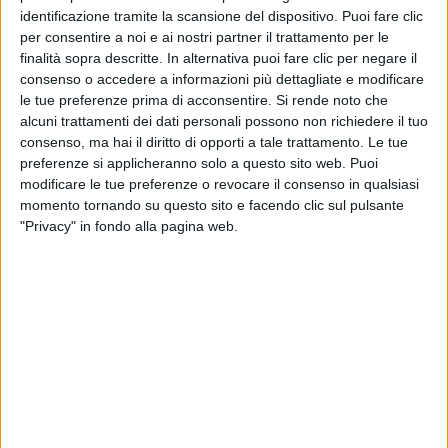
CONCERTO
, per la prima volta a
Napoli
. L’emozione,
identificazione tramite la scansione del dispositivo. Puoi fare clic
dipinta sugli occhi di Alessandra, è la stessa di chi ha
per consentire a noi e ai nostri partner il trattamento per le
la fortuna di assistere a
questo spettacolo
.
finalità sopra descritte. In alternativa puoi fare clic per negare il
consenso o accedere a informazioni più dettagliate e modificare
È sulle note di “
Comunque andare
” che una
le tue preferenze prima di acconsentire.
Si rende noto che
elegante Alessandra Amoroso,
senza incertezze
alcuni trattamenti dei dati personali possono non richiedere il tuo
consenso, ma hai il diritto di opporti a tale trattamento. Le tue
nonostante i tacchi altissimi, dà il via a una esibizione
preferenze si applicheranno solo a questo sito web. Puoi
da
pelle d’oca
. A fine brano,
i suoi occhi sono già
modificare le tue preferenze o revocare il consenso in qualsiasi
lucidi
:
“Così è difficile
”, riesce solo a dire lei.
momento tornando su questo sito e facendo clic sul pulsante
"Privacy" in fondo alla pagina web.
A dir la verità, la situazione non migliora
a sentire il
coro
di tutta la piazza durante “
Fino a qui
”, il brano
molto intenso che ha segnato la recente
partecipazione di Alessandra Amoroso all’ultimo
Festival di Sanremo. E “
meraviglioso
”, l’aggettivo
che lei sceglie per tutto questo,
è perfetto
per una
serata di così.