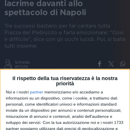
lacrime davanti allo
spettacolo di Napoli
Tre successi bastano per far cantare tutta
Piazza del Plebiscito e farla emozionare: “Così
è difficile”, dice con gli occhi lucidi. Poi, si balla
tutti insieme
Scheda
artista
Il rispetto della tua riservatezza è la nostra
ALESSANDRA AMOROSO
RILIVE
PIAZZA DEL PLEBISCITO
NAPOLI
priorità
Noi e i nostri
partner
memorizziamo e/o accediamo a
informazioni su un dispositivo, come i cookie, e trattiamo dati
personali, come identificatori univoci e informazioni standard
“
Fino a qui tutto bene
”, canta
Piazza del
inviate da un dispositivo per annunci e contenuti personalizzati,
Plebiscito
, insieme ad
Alessandra Amoroso
. Tutto
misurazione di annunci e contenuti, analisi dell'audience e
benissimo, anzi:
tre successi
fanno impennare
sviluppo dei servizi.
Con la tua autorizzazione noi e i nostri 1733
ancora di più le emozioni di
RADIO ITALIA LIVE - IL
partner possiamo utilizzare dati precisi di geolocalizzazione e