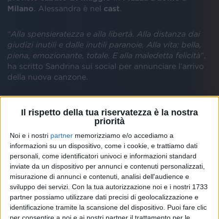
Milano
. Alessandra è nel
cast
.
“
Alla spensieratezza e alla libertà. Alla distanza dai
giudizi inutili e dalle inutili paranoie. Alla vita: bella,
piena, emozionante, totale. E alla maledetta felicità
”,
ha scritto Sandrina sui social per annunciare l’arrivo
della nuova canzone.
Il rispetto della tua riservatezza è la nostra
priorità
Noi e i nostri
partner
memorizziamo e/o accediamo a
informazioni su un dispositivo, come i cookie, e trattiamo dati
personali, come identificatori univoci e informazioni standard
inviate da un dispositivo per annunci e contenuti personalizzati,
misurazione di annunci e contenuti, analisi dell'audience e
sviluppo dei servizi.
Con la tua autorizzazione noi e i nostri 1733
partner possiamo utilizzare dati precisi di geolocalizzazione e
identificazione tramite la scansione del dispositivo. Puoi fare clic
per consentire a noi e ai nostri partner il trattamento per le