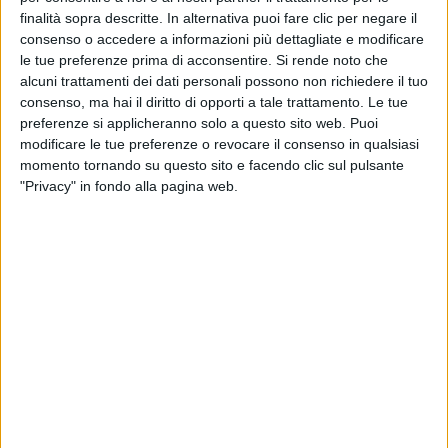
finalità sopra descritte. In alternativa puoi fare clic per negare il
consenso o accedere a informazioni più dettagliate e modificare
le tue preferenze prima di acconsentire.
Si rende noto che
alcuni trattamenti dei dati personali possono non richiedere il tuo
consenso, ma hai il diritto di opporti a tale trattamento. Le tue
preferenze si applicheranno solo a questo sito web. Puoi
modificare le tue preferenze o revocare il consenso in qualsiasi
momento tornando su questo sito e facendo clic sul pulsante
"Privacy" in fondo alla pagina web.
Camera 209, presentato in anteprima live ieri sera
(domenica 15 maggio) ad
Amici
, è stato scritto da
Davide Petrella e prodotto da Zef. Contiene un
omaggio ai
DB Boulevard
e al loro celebre successo
Point of view
.