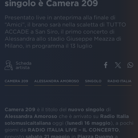
singolo è Camera 209
Presentato live in anteprima alla finale di
“Amici”, il brano sarà nella scaletta di TUTTO
ACCADE a San Siro, il primo concerto di
Alessandra allo stadio Giuseppe Meazza di
Milano, in programma il 13 luglio
Scheda
artista
CAMERA 209
ALESSANDRA AMOROSO
SINGOLO
RADIO ITALIA
Camera 209
è il titolo del
nuovo
singolo
di
Alessandra
Amoroso
che è arrivato su
Radio Italia
solomusicaitaliana
oggi (
lunedì
16
maggio
), a pochi
giorni da
RADIO
ITALIA
LIVE
– IL CONCERTO
,
previsto
sabato 21 maggio
in
Piazza
Duomo
a