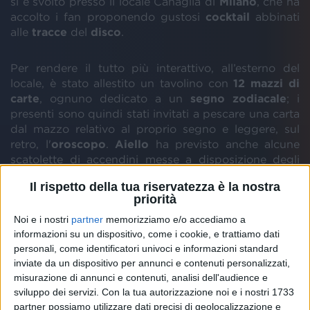
si è svolto presso il locale Canaglia di
Milano
, che ha
accolto i fan proponendo gustosi
cocktail
abbinati
alle
tracce
del
disco
.
Per rendere il tutto più interattivo, all’esterno del
locale, è stato allestito un tavolino con
12 mazzi di
carte
, ognuno dedicato a un
segno
zodiacale
; i
presenti sono quindi stati invitati a pescare una carta
dal mazzo relativo al proprio segno e leggere, sul
retro, l'
oroscopo
.
Aiello
ha previsto anche alcune
scatolette di accendini messe a disposizione degli
ospiti, recanti il logo di “
Scorpione
” e il qr code per
Il rispetto della tua riservatezza è la nostra
aggiudicarsi il disco autografato.
priorità
Noi e i nostri
partner
memorizziamo e/o accediamo a
informazioni su un dispositivo, come i cookie, e trattiamo dati
personali, come identificatori univoci e informazioni standard
inviate da un dispositivo per annunci e contenuti personalizzati,
misurazione di annunci e contenuti, analisi dell'audience e
sviluppo dei servizi.
Con la tua autorizzazione noi e i nostri 1733
partner possiamo utilizzare dati precisi di geolocalizzazione e