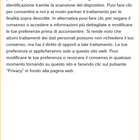
identificazione tramite la scansione del dispositivo. Puoi fare clic
per consentire a noi e ai nostri partner il trattamento per le
finalità sopra descritte. In alternativa puoi fare clic per negare il
consenso o accedere a informazioni più dettagliate e modificare
le tue preferenze prima di acconsentire.
Si rende noto che
alcuni trattamenti dei dati personali possono non richiedere il tuo
consenso, ma hai il diritto di opporti a tale trattamento. Le tue
Come spiegato dall'
astrologa
che ha curato i
preferenze si applicheranno solo a questo sito web. Puoi
prognostici riportati sulle cartoline e che ha
modificare le tue preferenze o revocare il consenso in qualsiasi
conversato con
Aiello
, il nuovo
album
prende il
momento tornando su questo sito e facendo clic sul pulsante
nome dall'
ascendente
dell'artista. Lui ha raccontato:
"Privacy" in fondo alla pagina web.
"
È una realizzazione che ho fatto negli ultimi tempi di
questo mio 'guardatemi tutti, che nessuno mi guardi'
e proprio a quel 'nessuno mi guardi' ho dedicato
questo disco, proprio per abbracciare quel dark side
di ognuno di noi; il mio l'ho accettato e ci inizio a
fare i conti. È stato faticoso all'inizio, ma il fatto di
scrivere le canzoni, registrarle, curarle è stato una
sorta di detox, di lento avvicinamento alla presa di
coscienza e poi di accettazione totale
"; insomma, è
stato un disco
"
terapeutico
", o meglio, "
che si è