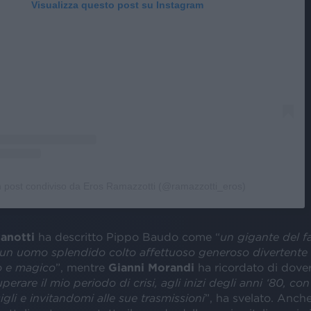
Visualizza questo post su Instagram
 post condiviso da Eros Ramazzotti (@ramazzotti_eros)
anotti
ha descritto Pippo Baudo come “
un gigante del f
 un uomo splendido colto affettuoso generoso divertente
o e magico
”, mentre
Gianni Morandi
ha ricordato di dover
perare il mio periodo di crisi, agli inizi degli anni ‘80, con
igli e invitandomi alle sue trasmissioni
”, ha svelato. Anch