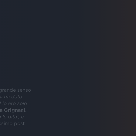
o grande senso
mi ha dato
 io ero solo
a Grignani
,
le dita’, e
issimo post