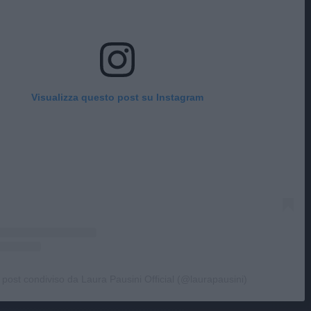
Visualizza questo post su Instagram
 post condiviso da Laura Pausini Official (@laurapausini)