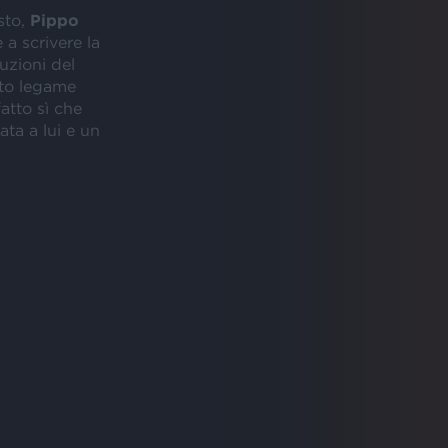
sto,
Pippo
e a scrivere la
uzioni del
etto legame
fatto sì che
ta a lui e un