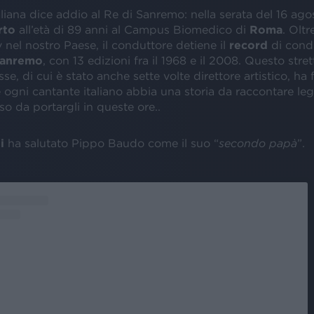
liana dice addio al Re di Sanremo: nella serata del 16 ago
rto
all’età di 89 anni al Campus Biomedico di
Roma
. Oltr
tv nel nostro Paese, il conduttore detiene il
record
di cond
 Sanremo
, con 13 edizioni fra il 1968 e il 2008. Questo str
se, di cui è stato anche sette volte direttore artistico, ha 
ogni cantante italiano abbia una storia da raccontare lega
so da portargli in queste ore..
i
ha salutato Pippo Baudo come il suo “
secondo papà
”.