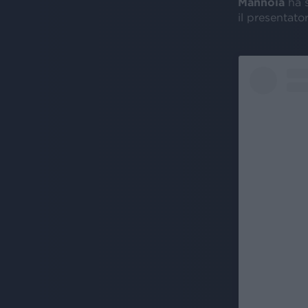
Mannoia
ha s
il presentator