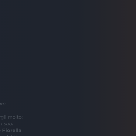
are
gli molto:
 i suoi
e
Fiorella