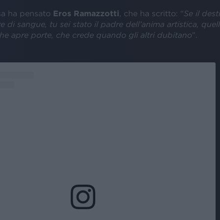
sa ha pensato
Eros Ramazzotti
, che ha scritto: “
Se il des
 di sangue, tu sei stato il padre dell’anima artistica, quel
he apre porte, che crede quando gli altri dubitano
”.