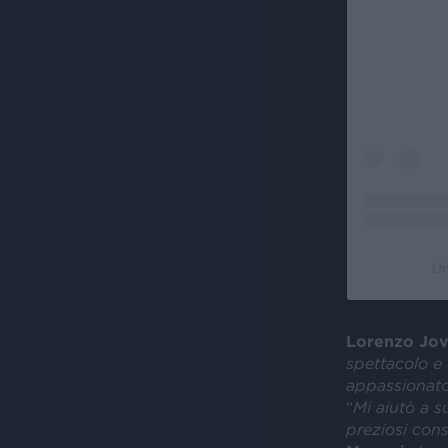
Un
Lorenzo Jov
spettacolo e
appassionat
“
Mi aiutò a su
preziosi cons