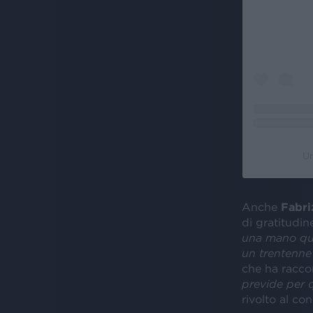
Un
Anche
Fabri
di gratitudi
una mano qua
un trentenne
che ha raccon
previde per 
rivolto al co