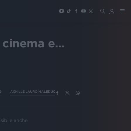
a, cinema e…
9
ACHILLE LAURO MALEDUCATA
isibile anche