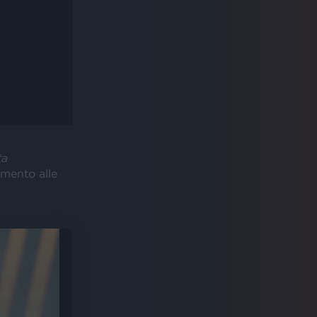
ta
amento alle