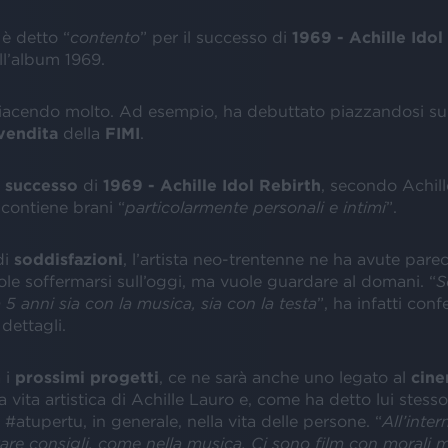
 è detto “
contento
” per il successo di
1969 - Achille Idol
ll’album 1969.
 piacendo molto. Ad esempio, ha debuttato piazzandosi su
vendita
della
FIMI
.
l
successo
di
1969 - Achille Idol Rebirth
, secondo Achill
 contiene brani “
particolarmente personali e intimi
”.
di
soddisfazioni
, l’artista neo-trentenne ne ha avute parecc
le soffermarsi sull’oggi, ma vuole guardare al domani. “
S
a 5 anni sia con la musica, sia con la testa
”, ha infatti con
 dettagli.
a i
prossimi progetti
, ce ne sarà anche uno legato al
cin
a vita artistica di Achille Lauro e, come ha detto lui stesso
a #atupertu, in generale, nella vita delle persone. “
All’inter
are consigli, come nella musica. Ci sono film con morali 