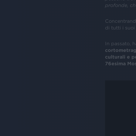
profonde, che
Concentrandos
di tutti i suo
In passato, 
cortometra
culturali e p
76esima Mos