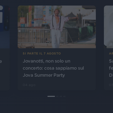
SI PARTE IL 7 AGOSTO
A
Jovanotti, non solo un
S
e
concerto: cosa sappiamo sul
f
Jova Summer Party
D
04 ago
0