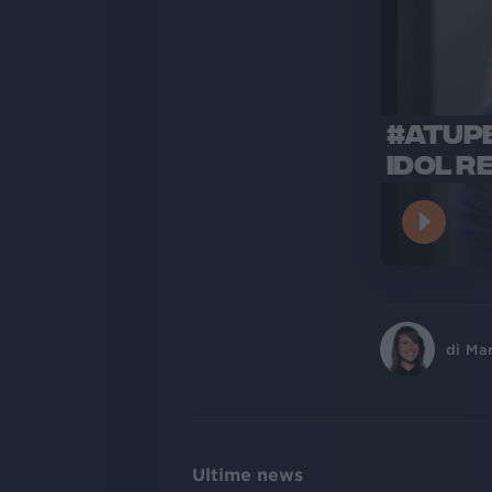
#ATUPE
IDOL R
di
Ma
Ultime news