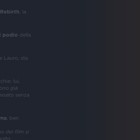
 Rebirth
, la
l
podio
della
e Lauro, sta
hie; lui,
ono già
fessato senza
ema
, ben
no dei film si
molto