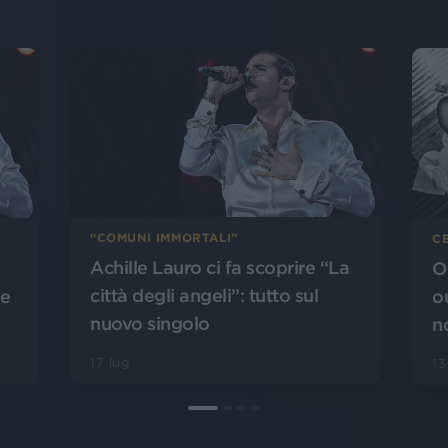
“COMUNI IMMORTALI”
CE
Achille Lauro ci fa scoprire “La
O
città degli angeli”: tutto sul
le
o
nuovo singolo
n
17 lug
13