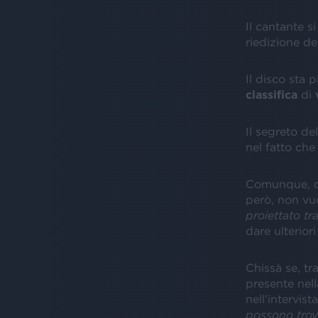
Il cantante si
riedizione de
Il disco sta
classifica
di
Il segreto de
nel fatto che
Comunque, 
però, non vuo
proiettato tr
dare ulteriori
Chissà se, tr
presente nell
nell’intervist
possono trov