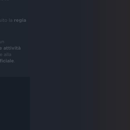
uito la
regia
un
e attività
 alla
ficiale
.