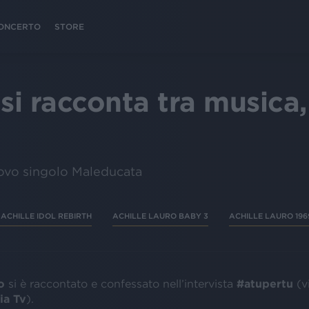
 CONCERTO
STORE
 si racconta tra music
uovo singolo Maleducata
- ACHILLE IDOL REBIRTH
ACHILLE LAURO BABY 3
ACHILLE LAURO 196
ro
si è raccontato e confessato nell’intervista
#atupertu
(v
ia Tv
).