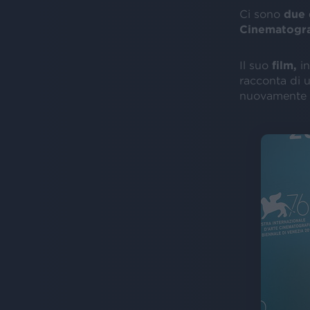
Ci sono
due
Cinematogra
Il suo
film,
in
racconta di 
nuovamente l