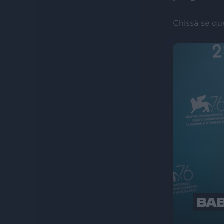
Chissà se que
BAB