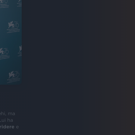
ehi, ma
Lui ha
ridere
e