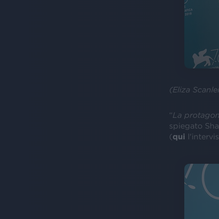
(Eliza Scanle
“
La protagoni
spiegato Sha
(
qui
l'interv