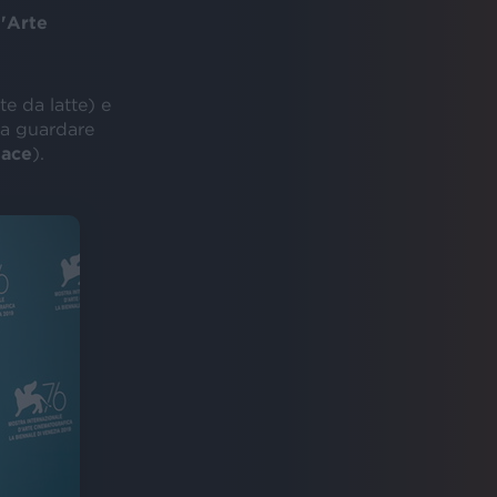
'Arte
e da latte) e
 a guardare
lace
).