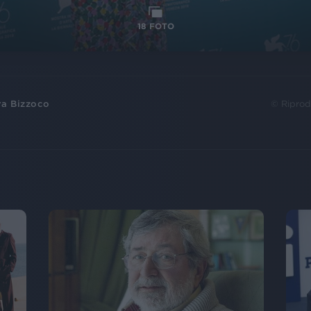
18
FOTO
ra Bizzoco
© Riprod