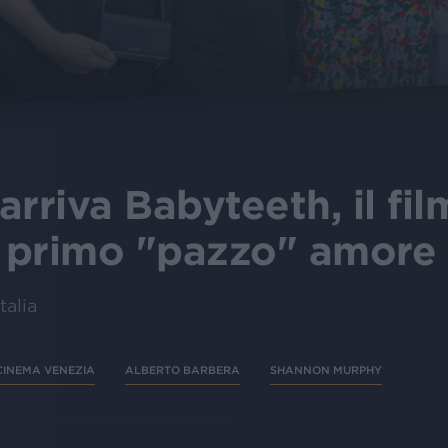
rriva Babyteeth, il fil
l primo "pazzo" amore
talia
CINEMA VENEZIA
ALBERTO BARBERA
SHANNON MURPHY