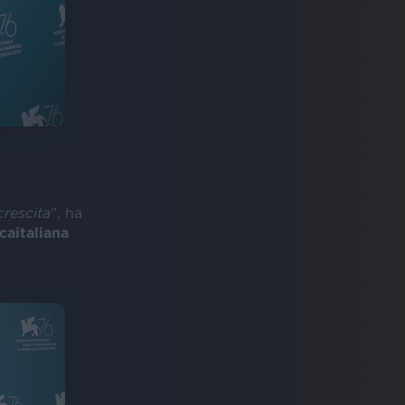
crescita
”, ha
caitaliana