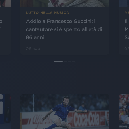
LUTTO NELLA MUSICA
R
o
Addio a Francesco Guccini: il
I
”
cantautore si è spento all’età di
M
86 anni
S
06 ago
0