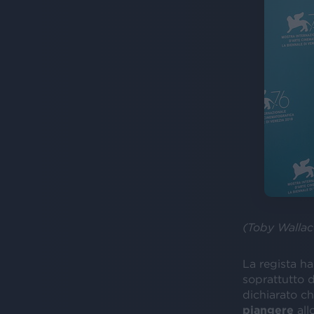
(Toby Wallac
La regista ha
soprattutto 
dichiarato ch
piangere
all