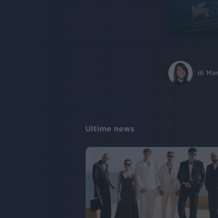
di
Ma
Ultime news