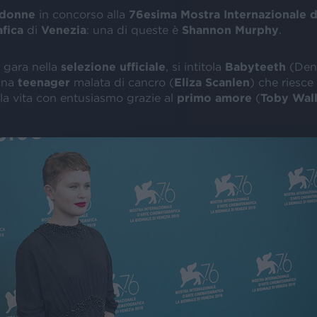
 donne
in concorso alla
76esima Mostra
Internazionale
d
fica
di
Venezia
: una di queste è
Shannon Murphy
.
 gara nella
selezione ufficiale
, si intitola
Babyteeth
(Dent
una
teenager
malata di cancro (
Eliza Scanlen
) che riesce
a vita con entusiasmo grazie al
primo amore
(
Toby Wal