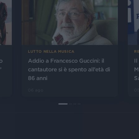
LUTTO NELLA MUSICA
R
o
Addio a Francesco Guccini: il
I
”
cantautore si è spento all’età di
M
86 anni
S
06 ago
0