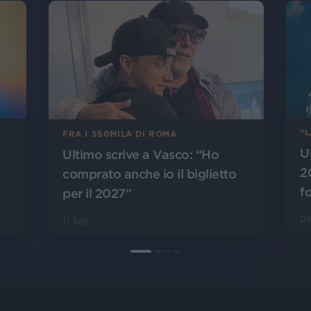
“
FRA I 550MILA DI ROMA
U
Ultimo scrive a Vasco: “Ho
2
comprato anche io il biglietto
f
per il 2027”
06
11 lug