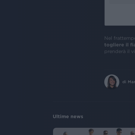
Nel frattemp
togliere il fi
prenderà il v
di
Ma
Ultime news