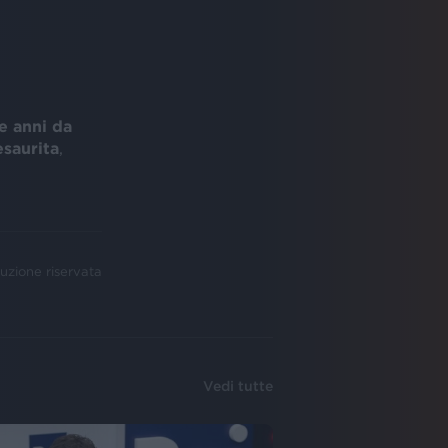
e anni da
esaurita
,
uzione riservata
Vedi tutte