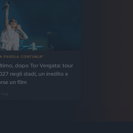
LA FAVOLA CONTINUA”
ltimo, dopo Tor Vergata: tour
027 negli stadi, un inedito e
orse un film
 lug