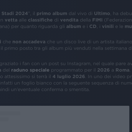
 Stadi 2024
”, il
primo album
dal vivo di
Ultimo
, ha debu
in
vetta
alle
classifiche
di
vendita
della
FIMI
(Federazione
iana) per quanto riguarda gli
album
e i
CD
, i
vinili
e le
mu
i
che
non accadeva
che un disco live di un artista italian
l primo posto tra gli album più venduti nella settimana di
graziato i fan con un post su Instagram, nel quale pare av
a
del
raduno speciale
programmato per il
2026
a
Roma
.
 attesissimo si terrà il
4 luglio 2026
. In uno dei video pr
 infatti un foglio bianco con la seguente sequenza di num
uindi un’eventuale conferma o smentita.