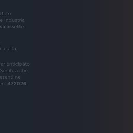
ttato
 Industria
sicassette
.
o
 uscita.
er anticipato
 Sembra che
esenti nel
eri:
472026
.