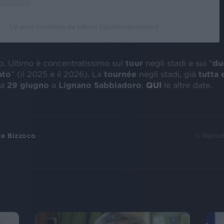
Un post condiviso da Ultimo (@ultimopeterpan)
o, Ultimo è concentratissimo sul
tour
negli stadi e sui “
du
ato
” (il 2025 e il 2026). La
tournée
negli stadi, già
tutta 
ia
29 giugno
a
Lignano Sabbiadoro
.
QUI
le altre date.
ra Bizzoco
© Riprod