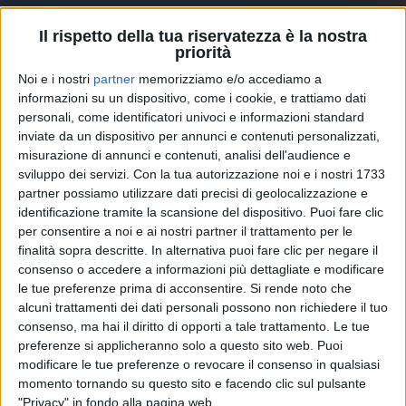
L’artista ha recentemente annunciato le prime date
del
SUMMER TOUR 2024
, che lo vedrà protagonista
Il rispetto della tua riservatezza è la nostra
priorità
dei festival estivi italiani dal 19 luglio, non prima di
aver attraversato tutta Europa con il suo
EUROPEAN
Noi e i nostri
partner
memorizziamo e/o accediamo a
TOUR
, in partenza il 4 aprile, che si chiuderà con due
informazioni su un dispositivo, come i cookie, e trattiamo dati
date in Italia, al Fabrique di Milano, previste per il 17
personali, come identificatori univoci e informazioni standard
(sold out) e 18 maggio.
inviate da un dispositivo per annunci e contenuti personalizzati,
Scritta e composta da
Mahmood
e Jacopo Angelo
misurazione di annunci e contenuti, analisi dell'audience e
Ettorre - con la presenza alla composizione anche di
sviluppo dei servizi.
Con la tua autorizzazione noi e i nostri 1733
Francesco Catitti - e prodotta da Madfingerz e
partner possiamo utilizzare dati precisi di geolocalizzazione e
identificazione tramite la scansione del dispositivo. Puoi fare clic
Katoo, “
TUTA
GOLD
” è il brano che ben rappresenta
per consentire a noi e ai nostri partner il trattamento per le
il nucleo del nuovo album “
NEI LETTI DEGLI ALTRI
”
finalità sopra descritte. In alternativa puoi fare clic per negare il
in uscita il 16 febbraio. Sperimentale, dallo stile baile
consenso o accedere a informazioni più dettagliate e modificare
funk e ritmo club, “
TUTA
GOLD
” è un viaggio tra
le tue preferenze prima di acconsentire.
Si rende noto che
presente e passato e si sviluppa attraverso i ricordi di
alcuni trattamenti dei dati personali possono non richiedere il tuo
un ragazzo che, guardando la luna fuori da una
consenso, ma hai il diritto di opporti a tale trattamento. Le tue
tenda a un rave, ripensa alla sua adolescenza vissuta
preferenze si applicheranno solo a questo sito web. Puoi
in periferia, alle vecchie amicizie e a come sia riuscito
modificare le tue preferenze o revocare il consenso in qualsiasi
a fortificarsi anche grazie alle esperienze dolorose
momento tornando su questo sito e facendo clic sul pulsante
della vita.
"Privacy" in fondo alla pagina web.