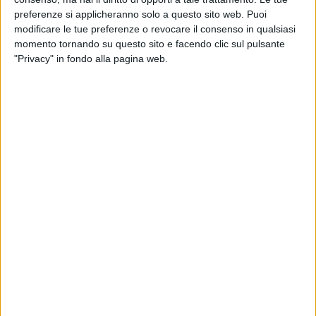
momento non avevo mai raccontato niente online,
preferenze si applicheranno solo a questo sito web. Puoi
avevo sempre pensato che fosse necessaria la
modificare le tue preferenze o revocare il consenso in qualsiasi
presenza fisica per generare empatia. Mi sono
momento tornando su questo sito e facendo clic sul pulsante
ricreduta perché, è vero che non è la stessa cosa, ma
"Privacy" in fondo alla pagina web.
il legame si crea comunque
”, ha commentato Martina
Folena.
#iorestoacasa con Radio Italia
è una delle iniziative
che
Radio Italia
ha pensato in questo periodo per
tenere compagnia ai suoi utenti. Potete guardare i
video dei nostri speaker nelle
Storie
su
Instragram
del nostro profilo ufficiale.
© Riproduzione riservata
Ultime news
Vedi tutte