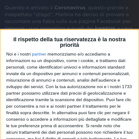
Quando è arrivato il
Coronavirus
, questo grande e
inaspettato “
drago
”, Martina ha deciso di provare a
raccontare una fiaba sulla sua pagina Facebook per
riempire i suoi pomeriggi e quelli dei
bambini
a casa.
Il rispetto della tua riservatezza è la nostra
priorità
Noi e i nostri
partner
memorizziamo e/o accediamo a
informazioni su un dispositivo, come i cookie, e trattiamo dati
personali, come identificatori univoci e informazioni standard
inviate da un dispositivo per annunci e contenuti personalizzati,
misurazione di annunci e contenuti, analisi dell'audience e
sviluppo dei servizi.
Con la tua autorizzazione noi e i nostri 1733
GOCCE DI GRATITUDINE CON MARTINA
partner possiamo utilizzare dati precisi di geolocalizzazione e
FOLENA
identificazione tramite la scansione del dispositivo. Puoi fare clic
per consentire a noi e ai nostri partner il trattamento per le
finalità sopra descritte. In alternativa puoi fare clic per negare il
consenso o accedere a informazioni più dettagliate e modificare
le tue preferenze prima di acconsentire.
Si rende noto che
alcuni trattamenti dei dati personali possono non richiedere il tuo
Ha creato una sorta di rito dell 17.30. “
Fino a quel
consenso, ma hai il diritto di opporti a tale trattamento. Le tue