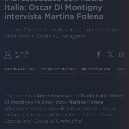
Italia: Oscar Di Montigny
intervista Martina Folena
Le loro “Gocce di gratitudine” e gli altri video
nelle nostre Storie su Instagram
Scheda
artista
MARTINA FOLENA
OSCAR DI MONTIGNY
#IORESTOACASA
RADIO 
Per l'iniziativa
#iorestoacasa
con
Radio Italia
,
Oscar
Di Montigny
ha intervistato
Martina Folena
,
educatrice teatrale specializzata in narrazione per
l'infanzia, che ha studiato teatro alla Paolo Grassi.
Ecco le loro “
Gocce di Gratitudine
”.